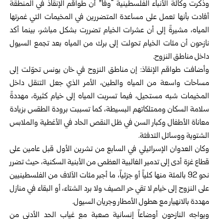
وذكرت وكالة الأنباء الفلسطينية “وفا” أن طواقم الإنقاذ في المنطقة
أفادت بأنها تعمل على مساعدة المتضررين في المخيمات التي غمرتها
المياه، مشيرةً إلى أن عشرات الخيام تضررت بشكل مباشر، بينما أكد
نازحون أن مئات الخيام تحولت إلى برك من المياه بعد تجمع السيول
داخل مناطق النزوح.
وأضافت طواقم الإنقاذ: إن مناطق النزوح في خان يونس تحوّلت إلى
مساحات واسعة من المياه والطين، الأمر الذي جعل التنقل داخل
المخيمات شبه مستحيل، فيما تسربت المياه إلى خيام كثيرة، مهددةً
سلامة السكان وممتلكاتهم البسيطة، كما تسببت برودة الطقس بزيادة
معاناة الأطفال وكبار السن في ظل النقص الحاد في الأغطية والملابس
الشتوية ووسائل التدفئة.
وكان العدوان الإسرائيلي في السابع من تشرين الأول قبل عامين على
قطاع غزة أدى إلى تدمير الغالبية العظمى من الأبنية السكنية، حيث تضرر
نحو 92 بالمئة منها كلياً أو جزئياً، ما أجبر مئات الآلاف من الفلسطينيين
على النزوح إلى خيام لا تقي حر الصيف ولا برد الشتاء، أو البقاء في منازل
مهددة بالانهيار مع هطول الأمطار وجريان السيول.
ويواجه النازحون أوضاعاً إنسانية صعبة مع غياب الحد الأدنى من