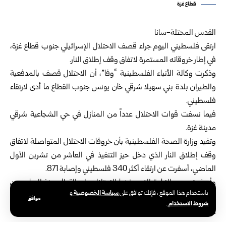
قطاع غزة
القدس المحتلة-سانا
ارتقى فلسطيني اليوم جراء قصف الاحتلال الإسرائيلي جنوب قطاع غزة،
في إطار خروقاته المستمرة لاتفاق وقف إطلاق النار.
وذكرت وكالة الأنباء الفلسطينية “وفا”، أن الاحتلال قصف بالمدفعية
والطيران بلدة بني سهيلا شرقي خان يونس جنوب القطاع ما أدى لارتقاء
فلسطيني.
فيما نسفت قوات الاحتلال عدداً من المنازل في حي الشجاعية شرقي
مدينة غزة.
وتفيد وزارة الصحة الفلسطينية بأن خروقات الاحتلال المتواصلة لاتفاق
وقف إطلاق النار الذي دخل حيز التنفيذ في العاشر من تشرين الأول
الماضي، أسفرت عن ارتقاء أكثر 340 فلسطيني وإصابة 871.
وأسفرت حرب الإبادة التي يشنها الاحتلال على القطاع منذ السابع من
سياسة الخصوصية
باستخدام هذا الموقع ، فإنك توافق على
و
تشرين الأول 2023 عن ارتقاء 69756 فلسطينياً وإصابة 170946،
موافق
شروط الاستخدام
.
إضافة إلى دمار هائل في المنازل والبنى التحتية.