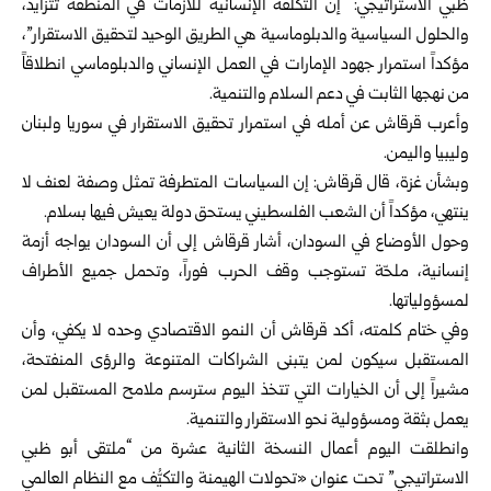
ظبي الاستراتيجي: “إن التكلفة الإنسانية للأزمات في المنطقة تتزايد،
والحلول السياسية والدبلوماسية هي الطريق الوحيد لتحقيق الاستقرار”،
مؤكداً استمرار جهود الإمارات في العمل الإنساني والدبلوماسي انطلاقاً
من نهجها الثابت في دعم السلام والتنمية.
وأعرب قرقاش عن أمله في استمرار تحقيق الاستقرار في سوريا ولبنان
وليبيا واليمن.
وبشأن غزة، قال قرقاش: إن السياسات المتطرفة تمثل وصفة لعنف لا
ينتهي، مؤكداً أن الشعب الفلسطيني يستحق دولة يعيش فيها بسلام.
وحول الأوضاع في السودان، أشار قرقاش إلى أن السودان يواجه أزمة
إنسانية، ملحّة تستوجب وقف الحرب فوراً، وتحمل جميع الأطراف
لمسؤولياتها.
وفي ختام كلمته، أكد قرقاش أن النمو الاقتصادي وحده لا يكفي، وأن
المستقبل سيكون لمن يتبنى الشراكات المتنوعة والرؤى المنفتحة،
مشيراً إلى أن الخيارات التي تتخذ اليوم سترسم ملامح المستقبل لمن
يعمل بثقة ومسؤولية نحو الاستقرار والتنمية.
وانطلقت اليوم أعمال النسخة الثانية عشرة من “ملتقى أبو ظبي
الاستراتيجي” تحت عنوان «تحولات الهيمنة والتكيُّف مع النظام العالمي