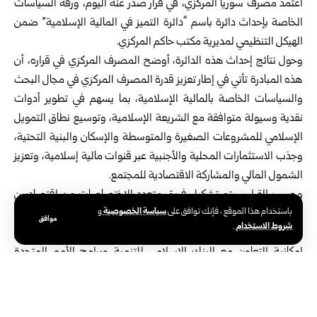
اعتمد
مصرف سوريا المركزي
، في قرار صدر عنه اليوم، ورقة السياسات
الخاصة بإحداث دائرة باسم “دائرة التميز في المالية الإسلامية” ضمن
الهيكل التنظيمي لمديرية مكتب حاكم المركزي.
وحول نتائج إحداث هذه الدائرة، أوضح المصرف المركزي في قراره، أن
هذه المبادرة تأتي في إطار تعزيز قدرة المصرف المركزي في مجال البحث
والسياسات الخاصة بالمالية الإسلامية، بما يسهم في تطوير أدوات
نقدية وسيولة متوافقة مع الشريعة الإسلامية، وتوسيع نطاق التمويل
الإسلامي للمشروعات الصغيرة والمتوسطة والإسكان والبنية التحتية،
وجذب الاستثمارات المحلية والأجنبية عبر قنوات مالية إسلامية، وتعزيز
الشمول المالي والمشاركة الاقتصادية للمجتمع.
وحسب القرار سيتم تشكيل فريق متعدد الاختصاصات من اقتصاديين
سياسة الخصوصية
باستخدام هذا الموقع ، فإنك توافق على
و
وفقهاء وخبراء قانونيين وماليين، ضمن إطار الموارد البشرية للدائرة،
موافق
شروط الاستخدام
.
بينما سيتم تمويل تأسيسي من موازنة التطوير في المصرف المركزي مع
إمكانية التعاون مع البنك الإسلامي للتنمية وبرامج الأمم المتحدة
الإنمائية كموارد مالية.
وستخضع هذه الدائرة، وفقاً للقرار إلى تقييم أداء وفق مؤشرات رئيسية،
منها الدراسات وأوراق السياسات الصادرة، والأدوات المالية الإسلامية