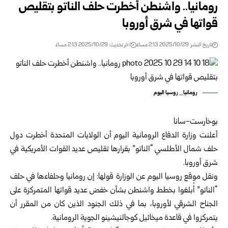
رومانيا.. واشنطن أخطرت حلف الناتو بتقليص
قواتها في شرق أوروبا
تاريخ النشر: 2025/10/29 2:13 مساءً
اخر تحديث: 2025/10/29 2:13 مساءً
رومانيا_ روسيا اليوم
بوخارست-سانا
أعلنت وزارة الدفاع الرومانية اليوم أن الولايات المتحدة أخطرت دول
حلف شمال الأطلسي “الناتو” بقرارها تقليص عديد القوات الأمريكية في
شرق أوروبا.
ونقل موقع روسيا اليوم عن الوزارة قولها: إن رومانيا وحلفاءها في حلف
“الناتو” أُبلغوا بخطط واشنطن بشأن خفض عديد قواتها المتمركزة على
الجناح الشرقي لأوروبا، بما في ذلك الجنود الذين كان من المقرر أن
يتمركزوا في قاعدة ميخائيل كوجالنيشينو الجوية الرومانية.