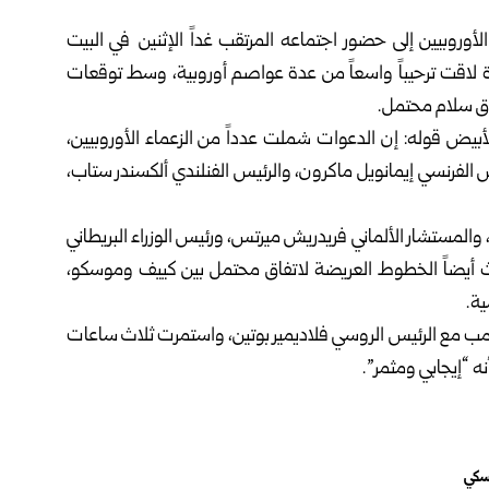
 الأوروبيين إلى حضور اجتماعه المرتقب غداً الإثنين في البيت
ة لاقت ترحيباً واسعاً من عدة عواصم أوروبية، وسط توقعات
فاق سلام محتمل.
بيض قوله: إن الدعوات شملت عدداً من الزعماء الأوروبيين،
 الفرنسي إيمانويل ماكرون، والرئيس الفنلندي ألكسندر ستاب،
 والمستشار الألماني فريدريش ميرتس، ورئيس الوزراء البريطاني
بحث أيضاً الخطوط العريضة لاتفاق محتمل بين كييف وموسكو،
ية.
امب مع الرئيس الروسي فلاديمير بوتين، واستمرت ثلاث ساعات
ه “إيجابي ومثمر”.
نسكي