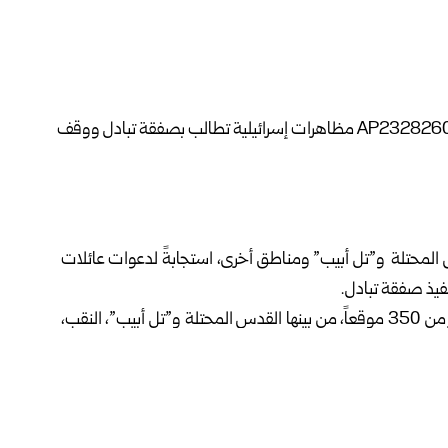
س المحتلة و”تل أبيب” ومناطق أخرى، استجابةً لدعوات عائلات
فيذ صفقة تبادل.
وذكرت وسائل إعلام إسرائيلية أن التظاهرات خرجت في أكثر من 350 موقعاً، من بينها القدس المحتلة و”تل أبيب”، النقب،
امين نتنياهو.
ب خيمة اعتصام غداً قرب قطاع غزة، وأكدت: “العائلات ستنام
عنا ثمناً باهظاً، ولن نسمح لمزيد من العائلات بدفعه، سئمنا