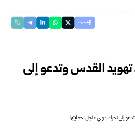
فيسبوك
 تهويد القدس وتدعو إلى