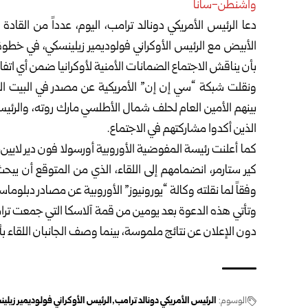
واشنطن-سانا
دعا الرئيس الأمريكي دونالد ترامب، اليوم، عدداً من القادة
الأبيض مع الرئيس الأوكراني فولوديمير زيلينسكي، في خطو
بأن يناقش الاجتماع الضمانات الأمنية لأوكرانيا ضمن أي ات
ونقلت شبكة “سي إن إن” الأمريكية عن مصدر في البيت الأ
بينهم الأمين العام لحلف شمال الأطلسي مارك روته، والرئيس
الذين أكدوا مشاركتهم في الاجتماع.
كما أعلنت رئيسة المفوضية الأوروبية أورسولا فون دير لايين،
كير ستارمر، انضمامهم إلى اللقاء، الذي من المتوقع أن ي
وفقاً لما نقلته وكالة “يورونيوز” الأوروبية عن مصادر دبلوماس
وتأتي هذه الدعوة بعد يومين من قمة آلاسكا التي جمعت تر
دون الإعلان عن نتائج ملموسة، بينما وصف الجانبان اللقاء بأن
الوسوم:
الرئيس الأمريكي دونالد ترامب
الرئيس الأوكراني فولوديمير زيلي