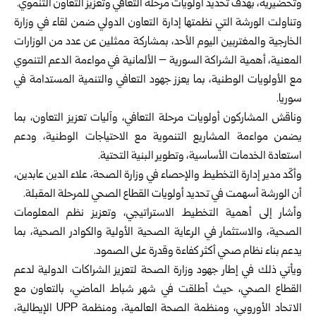
وتحضيرية، بهدف تحديد أولويات مرحلة التعافي وتعزيز التعاون التنموي.
وتناولت الورشة التي نظمتها إدارة التعاون الدولي ضمن لقاء في
وزارة
الخارجية والمغتربين
اليوم الأحد، بمشاركة ممثلين عن عدد من الوزارات
المعنية، أهمية الشراكة السورية – الألمانية في مواءمة الدعم التنموي
مع الأولويات الوطنية، بما يعزز جهود التعافي والتنمية المستدامة في
سوريا.
وناقش المشاركون أولويات مرحلة التعافي، وآليات تعزيز التعاون، بما
يضمن مواءمة المشاريع التنموية مع الاحتياجات الوطنية، ودعم
استعادة الخدمات الأساسية، وتطوير البنية التحتية.
وأكّد مدير إدارة التخطيط والإحصاء في وزارة الصحة، علاء الدين عابدين،
أن الورشة أسهمت في تحديد أولويات القطاع الصحي للمرحلة المقبلة.
وأشار إلى أهمية التخطيط الاستراتيجي، وتعزيز نظم المعلومات
الصحية، والاستثمار في الرعاية الصحية الأولية والكوادر الصحية، بما
يدعم بناء نظام صحي أكثر كفاءة وقدرة على الصمود.
ويأتي ذلك في إطار جهود
وزارة الصحة
لتعزيز الشراكات الدولية لدعم
القطاع الصحي، حيث أطلقت في شهر شباط الماضي، بالتعاون مع
الاتحاد الأوروبي، ومنظمة الصحة العالمية، ومنظمة UPP الإيطالية،