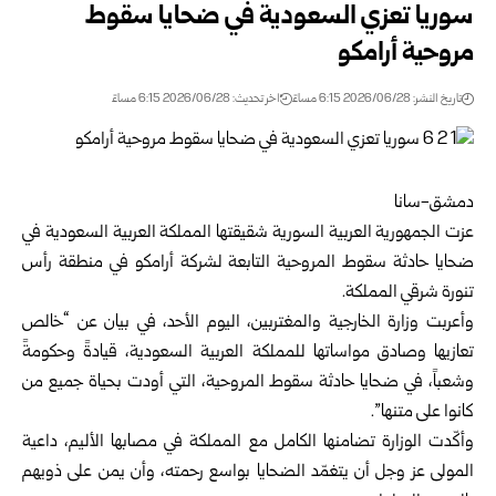
سوريا تعزي السعودية في ضحايا سقوط
مروحية أرامكو
تاريخ النشر: 2026/06/28 6:15 مساءً
اخر تحديث: 2026/06/28 6:15 مساءً
دمشق-سانا
عزت
الجمهورية العربية السورية
شقيقتها المملكة العربية السعودية في
ضحايا حادثة سقوط المروحية التابعة لشركة أرامكو في منطقة رأس
تنورة شرقي المملكة.
وأعربت وزارة الخارجية والمغتربين، اليوم الأحد، في بيان عن “خالص
تعازيها وصادق مواساتها للمملكة العربية السعودية، قيادةً وحكومةً
وشعباً، في ضحايا حادثة سقوط المروحية، التي أودت بحياة جميع من
كانوا على متنها”.
وأكّدت الوزارة تضامنها الكامل مع المملكة في مصابها الأليم، داعية
المولى عز وجل أن يتغمّد الضحايا بواسع رحمته، وأن يمن على ذويهم