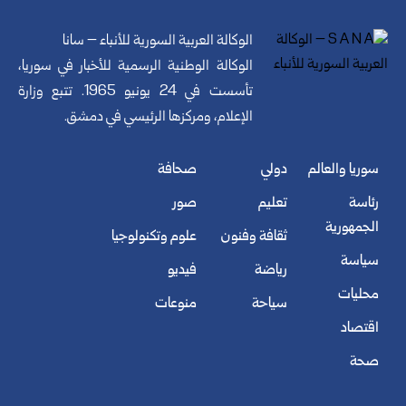
الوكالة العربية السورية للأنباء – سانا
الوكالة الوطنية الرسمية للأخبار في سوريا،
تأسست في 24 يونيو 1965. تتبع وزارة
الإعلام، ومركزها الرئيسي في دمشق.
سوريا والعالم
دولي
صحافة
رئاسة
تعليم
صور
الجمهورية
ثقافة وفنون
علوم وتكنولوجيا
سياسة
رياضة
فيديو
محليات
سياحة
منوعات
اقتصاد
صحة