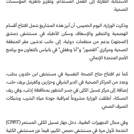
الاستجابة الطارئة إلى العمل المستدام، وتعزيز جاهزية المؤسسات
الصحية.
وذكرت الوزارة، اليوم الخميس، أن أبرز هذه المشاريع شمل افتتاح أقسام
الهضمية والتنظير والإسعاف وسكن الأطباء في مستشفى دمشق
(المجتهد) بدعم من منظمات دولية، إلى جانب تدشين مقر المنطقة
الصحية ومركزي “القصور” و”أنا وطفلي” في بانياس بالتعاون مع برنامج
الأمم المتحدة الإنمائي.
كما تم افتتاح جناح الصحة النفسية في مستشفى ابن خلدون بحلب،
وعدد من المراكز الصحية في الدير الشرقي وحزارين وكفرنبل بريف حلب،
إضافة إلى مركز غسيل الكلى في جسر الشغور بمحافظة إدلب، وفي ريف
الحسكة، أطلقت الوزارة مشروعاً لمراقبة جودة مياه الشرب وشبكات
الصرف الصحي.
وفي مجال التجهيزات الطبية، دخل جهاز غسيل الكلى المستمر (CRRT)
الخدمة لأول مرة في مستشفى حمص الكبير، فيما عزز مستشفى الكلية