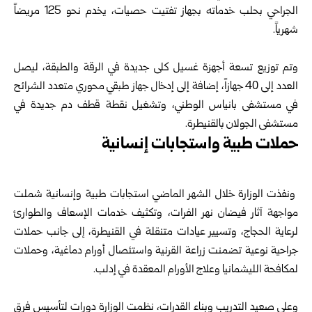
الجراحي بحلب خدماته بجهاز تفتيت حصيات، يخدم نحو 125 مريضاً
شهرياً.
وتم توزيع تسعة أجهزة غسيل كلى جديدة في الرقة والطبقة، ليصل
العدد إلى 40 جهازاً، إضافة إلى إدخال جهاز طبقي محوري متعدد الشرائح
في مستشفى بانياس الوطني، وتشغيل نقطة قطف دم جديدة في
مستشفى الجولان بالقنيطرة.
حملات طبية واستجابات إنسانية
ونفذت الوزارة خلال الشهر الماضي استجابات طبية وإنسانية شملت
مواجهة آثار فيضان نهر الفرات، وتكثيف خدمات الإسعاف والطوارئ
لرعاية الحجاج، وتسيير عيادات متنقلة في القنيطرة، إلى جانب حملات
جراحية نوعية تضمنت زراعة القرنية واستئصال أورام دماغية، وحملات
لمكافحة الليشمانيا وعلاج الأورام المعقدة في إدلب.
وعلى صعيد التدريب وبناء القدرات، نظمت الوزارة دورات لتأسيس فرق