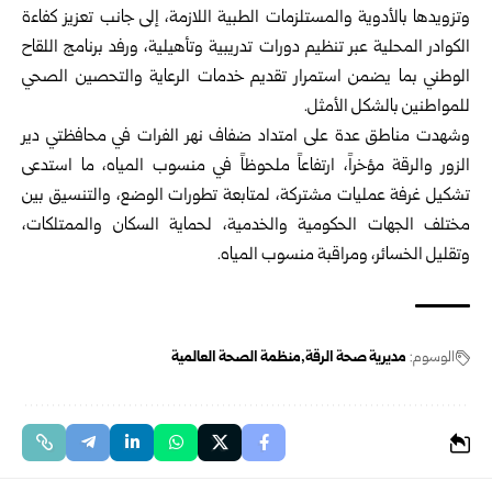
وتزويدها بالأدوية ‏والمستلزمات الطبية اللازمة، إلى جانب تعزيز كفاءة
‏الكوادر المحلية عبر تنظيم دورات تدريبية وتأهيلية، ‏ورفد برنامج اللقاح
الوطني بما يضمن استمرار تقديم ‏خدمات الرعاية والتحصين الصحي
للمواطنين بالشكل ‏الأمثل‎.‎
وشهدت مناطق عدة على امتداد ضفاف نهر الفرات في ‏محافظتي ‌‏دير
‏الزور ‌‏والرقة مؤخراً، ‏ارتفاعاً ملحوظاً في ‌‏منسوب ‏المياه، ما استدعى
تشكيل غرفة ‏عمليات ‏مشتركة، ‏لمتابعة تطورات الوضع، والتنسيق بين
مختلف ‏الجهات ‏الحكومية والخدمية، لحماية ‏السكان ‏والممتلكات،
وتقليل ‏الخسائر، ومراقبة ‏منسوب المياه.
الوسوم:
مديرية صحة الرقة
منظمة الصحة العالمية