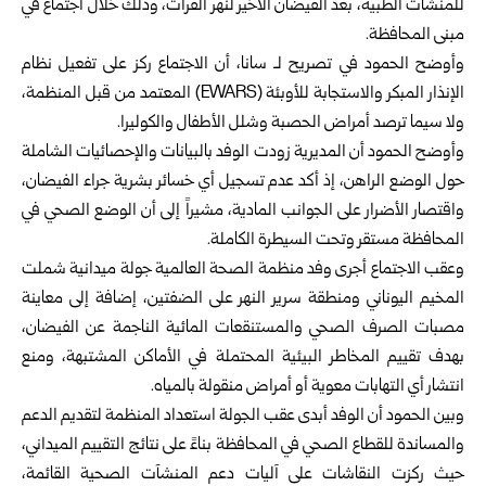
‏للمنشآت الطبية، بعد الفيضان الأخير لنهر الفرات، وذلك ‏خلال اجتماع في
مبنى المحافظة.‎
وأوضح الحمود في تصريح لـ سانا، أن الاجتماع ركز ‏على تفعيل نظام
الإنذار المبكر والاستجابة للأوبئة‎ ‌‎(EWARS) ‎المعتمد من قبل المنظمة،
ولا سيما ترصد ‏أمراض الحصبة وشلل الأطفال والكوليرا‎.‎
وأوضح الحمود أن المديرية زودت الوفد بالبيانات ‏والإحصائيات الشاملة
حول الوضع الراهن، إذ أكد عدم ‏تسجيل أي خسائر بشرية جراء الفيضان،
واقتصار ‏الأضرار على الجوانب المادية، مشيراً إلى أن الوضع ‏الصحي في
المحافظة مستقر وتحت السيطرة الكاملة‎.‎
وعقب الاجتماع أجرى وفد
منظمة الصحة العالمية
جولة ‏ميدانية شملت
المخيم اليوناني ومنطقة سرير النهر على ‏الضفتين، إضافة إلى معاينة
مصبات الصرف الصحي ‏والمستنقعات المائية الناجمة عن الفيضان،
بهدف تقييم ‏المخاطر البيئية المحتملة في الأماكن المشتبهة، ومنع
‏انتشار أي التهابات معوية أو أمراض منقولة بالمياه‎.‎
وبين الحمود أن الوفد أبدى عقب الجولة استعداد المنظمة ‏لتقديم الدعم
والمساندة للقطاع الصحي في المحافظة بناءً ‏على نتائج التقييم الميداني،
حيث ركزت النقاشات على ‏آليات دعم المنشآت الصحية القائمة،