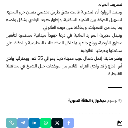
تصريف المياه.‎
وبينت الوزارة أن المديرية قامت بشق طريق تخديمي ضمن ‏حرم المجرى
لتسهيل الحركة بين الأحياء السكنية، وإظهار ‏حدود الوادي بشكل واضح
بما يحد من التعديات، ويحافظ ‏على حرمه القانوني‎.‎
وتبذل مديرية الموارد المائية في درعا جهوداً ميدانية مستمرة ‏لتأهيل
مجاري الأودية، ورفع جاهزيتها داخل المخططات ‏التنظيمية والحفاظ على
سلامتها وحرمتها القانونية‎.‎
وتقع مدينة إنخل شمال غرب مدينة درعا بحوالي 55 كم، ‏ويخترقها وادي
أبو الجاج رافد وادي العرام القادم من مرتفعات ‏جبل الشيخ في محافظة
القنيطرة.
الوسوم:
درعا
وزارة الطاقة السورية