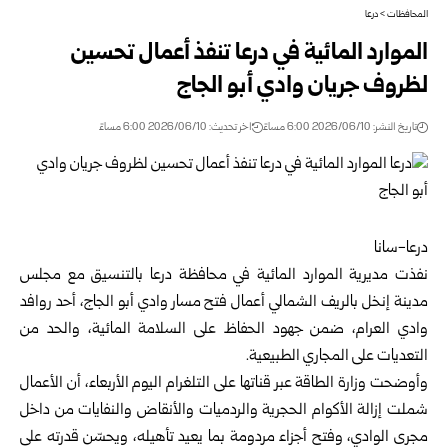
المحافظات
>
درعا
الموارد المائية في درعا تنفذ أعمال تحسين
لظروف جريان ‏وادي أبو الجاج‎ ‎
تاريخ النشر: 2026/06/10 6:00 مساءً
اخر تحديث: 2026/06/10 6:00 مساءً
درعا-سانا‏
نفذت مديرية الموارد المائية في محافظة
درعا
بالتنسيق مع ‏مجلس
مدينة إنخل بالريف الشمالي أعمال فتح مسار وادي أبو ‏الجاج، أحد روافد
وادي العرام، ضمن جهود الحفاظ على ‏السلامة المائية، والحد من
التعديات على المجاري الطبيعية‎.‎
وأوضحت
وزارة الطاقة
عبر قناتها على التلغرام اليوم الأربعاء، ‏أن الأعمال
شملت إزالة الأكوام الحجرية والردميات والأنقاض ‏والنفايات من داخل
مجرى الوادي، وفتح أجزاء مردومة بما ‏يعيد تأهيله، ويحسّن قدرته على