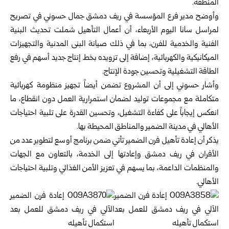
المنطقة‎.‎
وأوضح مدير فرع المؤسسة في ريف دمشق جمال حسوني في ‏تصريح
لمراسل سانا اليوم الأربعاء، أن أعمال التأهيل شملت تحديث ‏البنية
الفنية والخدمية للفرن، بما في ذلك صيانة البنى المدنية ‏والتجهيزات
الميكانيكية والكهربائية، إضافة إلى تزويده بخط إنتاج ‏جديد أسهم في رفع
الطاقة التشغيلية وتحسين جودة الإنتاج‎.‎
وأشار حسوني إلى أن المشروع تضمن أيضاً تجهيز منظومة ‏كهربائية
متكاملة مع مجموعات توليد لضمان استمرارية العمل دون ‏انقطاع، ما
انعكس إيجاباً على كفاءة التشغيل، وتحسين القدرة على ‏تلبية احتياجات
الأهالي في مدينة الضمير والمناطق المحيطة بها‎.‎
يذكر أن إعادة تأهيل فرن الضمير تأتي ضمن برنامج أوسع لتطوير ‏عدد من
الأفران في ريف دمشق وإعادتها إلى الخدمة، بالتعاون مع ‏الجهات
والمنظمات الداعمة، بما يسهم في تعزيز الأمن الغذائي وتلبية ‏احتياجات
الأهالي‎.‎