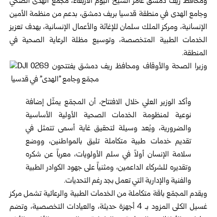
ومحافظ
ريف دمشق
عامر الشيخ اليوم الأربعاء، ‏مجمّع ‏الهدى الصحي
وجامع الهدى في منطقة قدسيا بريف دمشق، ‏بدعم من منظمة الأمين
الإنسانية، ومركز الملك سلمان ‏للإغاثة ‏والأعمال الإنسانية، بهدف تعزيز
الخدمات الطبية المتخصصة، ‏وتوسيع مظلة الرعاية الصحية في
المنطقة‎.‎
وأكد
الوزير
العلي خلال الافتتاح، أن المجمّع يمثّل إضافة
نوعية ‏لمنظومة الخدمات الصحية الأولية الأساسية
والضرورية، ‏ويُعد ‏وسيلة لتحقيق غاية أسمى تتمثل في
تقديم خدمات طبية متكاملة ‏تليق بالمواطنين، ووضع
سلامة الإنسان أولاً في سلم ‏الأولويات، ‏معرباً عن شكره
وتقديره للشركاء الداعمين، ومثنياً على جهود ‏الكوادر الطبية
والفنية والإدارية التي تعمل بجد ‏رغم التحديات‎.‎
ويقدم المجمّع باقة متكاملة من الخدمات الطبية والرعائية تشمل ‏مركز
غسيل الكلى المزود بـ 4 أجهزة حديثة، والعيادات ‌‏التخصصية، وتضم