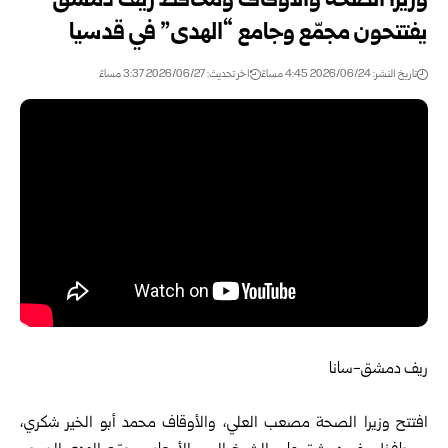
وزيرا الصحة والأوقاف ومحافظ ريف دمشق
يفتتحون مجمّع ‏وجامع “الهدى” في قدسيا ‏
تاريخ النشر: 2026/06/24 4:45 مساءً
اخر تحديث: 2026/06/27 3:37 مساءً
ريف دمشق-سانا‏
‎ ‎
افتتح وزيرا الصحة مصعب العلي، والأوقاف محمد أبو الخير ‏شكري،