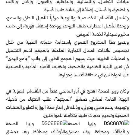
عيادات الأطفال، والنسائية، والداخلية، ‏والعيون، والأذن والأنف
والحنجرة، والأسنان، إضافة إلى عيادة ‌‏طب الأسرة‎.‎
وتشمل الأقسام التخصصية والنوعية مركزاً لتأهيل النطق ‏والسمع،
ووحدة لتأهيل اضطراب طيف التوحد، ووحدة إسعاف ‌‏فورية، إلى جانب
مخبر وصيدلية لخدمة المرضى‎.‎
ويتميز هذا المشروع التنموي باستدامة خدماته الطبية من خلال
‏تخصيص عائدات المحال التجارية الملحقة بالمجمّع لدعم ‌‏التشغيل
والعمليات الطبية، حيث يسهم المجمع الطبي إلى جانب ‌‏”جامع الهدى”
في تعزيز البنية الخدمية والصحية، وتخفيف ‌‏الأعباء المادية والجسدية
عن المواطنين في منطقة قدسيا ‏وجوارها‎.‎
‎ ‎
وكان وزير الصحة افتتح في أيار الماضي عدداً من الأقسام ‏الحيوية في
الهيئة العامة لمشفى دمشق “المجتهد”، عقب الانتهاء ‌‏من تأهيله
وترميمه بدعم محلي ودولي، وذلك في إطار خطة ‏الوزارة لتطوير المنشآت
الصحية وتقديم خدمات طبية متكاملة ‌‏للمواطنين‎.‎