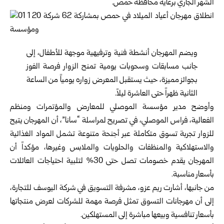
الشهر الجاري برعاية محافظة حمص.
ويضم المهرجان أنشطة فنية وترفيهية موجهة للأطفال، إلى
جانب مسابقات وسحوبات يومية تمنح الزوار فرصة الفوز
بجوائز مميزة، حيث يستقبل المعرض زواره يومياً من الساعة
الثانية ظهراً حتى العاشرة ليلاً.
وأوضح مدير مؤسسة الموصلي للمعارض والمؤتمرات ومنظم
الفعالية، فراس الموصلي، في تصريح لمراسلة “سانا”، أن المهرجان يتيح
للزوار تجربة تسوق متكاملة عبر أجنحة متنوعة تشمل المواد الغذائية
والاستهلاكية والمنظفات والحلويات والملابس وغيرها، مؤكداً أن
المهرجان يقدم خصومات تصل حتى 30% لتلبية احتياجات العائلات
بأسعار مناسبة.
من جانبها، أشارت ريم عزو، مشرفة التسويق في شركة اليوسف للتجارة،
إلى أن مهرجانات التسوق تمثل فرصة مهمة للشركات لعرض منتجاتها
بأسعار تنافسية وبيعها مباشرة إلى المستهلكين.