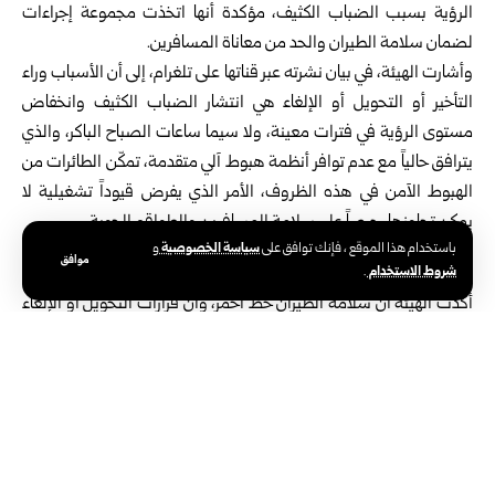
الرؤية بسبب الضباب الكثيف، مؤكدة أنها اتخذت مجموعة إجراءات
لضمان سلامة الطيران والحد من معاناة المسافرين.
وأشارت الهيئة، في بيان نشرته عبر قناتها على تلغرام، إلى أن الأسباب وراء
التأخير أو التحويل أو الإلغاء هي انتشار الضباب الكثيف وانخفاض
مستوى الرؤية في فترات معينة، ولا سيما ساعات الصباح الباكر، والذي
يترافق حالياً مع عدم توافر أنظمة هبوط آلي متقدمة، تمكّن الطائرات من
الهبوط الآمن في هذه الظروف، الأمر الذي يفرض قيوداً تشغيلية لا
يمكن تجاوزها، حرصاً على سلامة المسافرين والطواقم الجوية.
قرارات الإلغاء مهنية تفرضها شروط السلامة
سياسة الخصوصية
باستخدام هذا الموقع ، فإنك توافق على
و
موافق
شروط الاستخدام
.
أكدت الهيئة أن سلامة الطيران خط أحمر، وأن قرارات التحويل أو الإلغاء
المتخذة من قبل الطيارين وشركات الطيران هي قرارات مهنية تفرضها
شروط السلامة، ولا يمكن المجازفة بها تحت أي ظرف.
وبينت الهيئة أنه، انطلاقاً من مسؤوليتها الوطنية والإنسانية تجاه
المسافرين، وحرصاً على الحد من تكرار المعاناة التي يتكبدها المواطنون،
فقد وجّهت الهيئة إدارات مطاري دمشق وحلب، ومديرية النقل الجوي،
بإجراء تقييم عاجل لتشغيل الرحلات خلال فترات الضباب الصباحي،