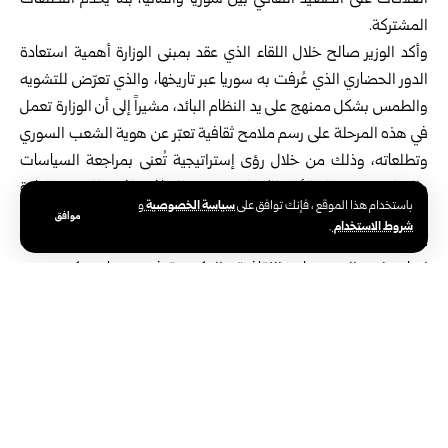
العلاقات على الصعيد الثقافي بين سوريا وألمانيا، بما يخدم التطلعات
المشتركة.
وأكد الوزير صالح خلال اللقاء الذي عقد بمبنى الوزارة أهمية استعادة
الدور الحضاري الذي عُرفت به سوريا عبر تاريخها، والذي تعرّض للتشويه
والطمس بشكل ممنهج على يد النظام البائد، مشيراً إلى أن الوزارة تعمل
في هذه المرحلة على رسم ملامح ثقافية تعبّر عن هوية الشعب السوري
وتطلعاته، وذلك من خلال رؤى إستراتيجية تُعنى بمراجعة السياسات
والقوانين، وتفعيل الأطر الكفيلة بوصف الثقافة رافعة للتغيير وإعادة
سياسة الخصوصية
باستخدام هذا الموقع ، فإنك توافق على
و
الإعمار المجتمعي.
موافق
شروط الاستخدام
.
من جانبها، أشارت السيدة بيكدورف إلى ما لمسته من انفتاح وتوجّه
إيجابي لدى المؤسسات الثقافية والحكومية في سوريا، مؤكدة وجود
إرادة مشتركة لبناء علاقات تقوم على الاحترام والعمل المتبادل.
ولفتت إلى المساحة المشتركة التي تُشكّل نقطة انطلاق نحو تلبية
الاحتياجات الثقافية والاجتماعية.
ويأتي هذا اللقاء في إطار الحراك الثقافي المتنامي الذي تشهده سوريا،
وفي سياق توجه وزارة الثقافة نحو تعزيز شراكات إقليمية ودولية تُسهم
في استعادة الدور المحوري للثقافة السورية.