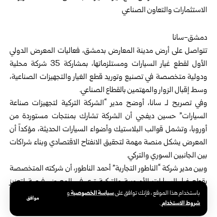
دمشق-سانا
تتواصل على أرض
مدينة المعارض بدمشق
، فعاليات المعرض الدولي
الأول لقطع غيار السيارات ومستلزماتها، بمشاركة 35 شركة محلية
ودولية متخصصة في تصنيع وتوريد قطع الغيار والتجهيزات الصناعية،
وسط إقبال الزوار والمهتمين بالقطاع الصناعي.
وفي تصريح لـ سانا، أوضح مدير “الشركة التركية لتجهيزات صناعة
السيارات” حسين ديفجي أن الشركة تشارك ب
منتجات مستوردة
من
أوروبا، وتشمل قوالب البلاستيك وأضواء السيارات الحديثة، مؤكداً أن
المعرض يشكل منصة مهمة لتحقيق الانفتاح الاقتصادي وبناء شراكات
بين الجانبين السوري والتركي.
وبين مدير شركة “الناطور التجارية” أحمد الناطور، أن شركته المتخصصة
بقطع غيار السيارات الأوروبية والتركية ترى في المعرض فرصة لتعزيز
سياسة الخصوصية
باستخدام هذا الموقع ، فإنك توافق على
و
العلاقات التجارية مع الشركات السورية، وتوسيع شبكة التعاون بين
موافق
شروط الاستخدام
.
المصنعين والموردين، لافتاً إلى أن المعرض يتيح تبادلاً مهماً للخبرات