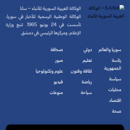
الوكالة العربية السورية للأنباء – سانا
الوكالة الوطنية الرسمية للأخبار في سوريا،
تأسست في 24 يونيو 1965. تتبع وزارة
الإعلام، ومركزها الرئيسي في دمشق.
سوريا والعالم
دولي
صحافة
رئاسة
تعليم
صور
الجمهورية
ثقافة وفنون
علوم وتكنولوجيا
سياسة
رياضة
فيديو
محليات
سياحة
منوعات
اقتصاد
صحة