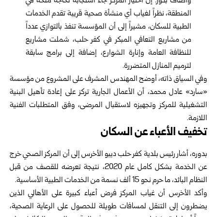
وأضاف بكور: إن اختيار المركز جاء استجابة لحاجة ملحة في
المنطقة، نظراً لغياب أي منشأة صحية قريبة تقدم الخدمات
الطبية للسكان، مشيراً إلى أن المؤسسة تنفذ بالتوازي عدداً
من مشاريع التعافي المبكر في كفر حلب، شملت مشاريع
للنظافة العامة وإنارة الشوارع، إضافة إلى برامج سابقة
لترميم المنازل المتضررة.
وفي السياق ذاته، أوضح المهندس المشرف على المشروع من مؤسسة
«سارد» عادل محمد، أن الأعمال الجارية تركز على إعادة تأهيل البنية
التشغيلية للمركز وتجهيزه لاستقبال المرضى، وفق المتطلبات الفنية
اللازمة.
تخفيف الأعباء عن السكان
بدوره، أشار رئيس بلدية كفر حلب ديبو الأخرس إلى أن المركز الصحي خرج
عن الخدمة بشكل كامل عام 2020، نتيجة تعرضه للقصف من قبل
النظام البائد، ما حرم نحو 15 ألف نسمة من الخدمات الطبية الأساسية.
وأكد الأخرس أن غياب المركز فرض أعباء كبيرة على الأهالي الذين
يضطرون إلى التنقل لمسافات طويلة للحصول على الرعاية الصحية،