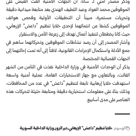
وذكر مصدر أمني لـ سانا، أن الجهات الأمنية ألقت القبض على
الموقوفَين محمد العواد وعبد اللطيف الهندي بعد متابعة ميدانية دقيقة
وتحريات مستمرة، مبيناً أن التحقيقات الأولية وفحص هواتف
الموقوفين كشفا عن انتمائهما لإحدى
خلايا تنظيم “داعش” الإرهابي
،
حيث كانا يخططان لتنفيذ أعمال تهدف إلى زعزعة الأمن والاستقرار.
وأشار المصدر إلى أن رصد نشاطات الموقوفين وتحركاتهما ساهم في
جمع الأدلة واستكمال الإجراءات القانونية، لافتاً إلى أنه تمت إحالتهما إلى
الجهات القضائية المختصة.
يذكر أن الوحدات الأمنية في وزارة الداخلية نفذت في الثامن من الشهر
الفائت، وبالتعاون مع جهاز الاستخبارات العامة، عملية أمنية واسعة
استهدفت خلايا إرهابية تابعة لتنظيم “داعش” في عدد من المحافظات،
وذلك بناءً على معلومات استخبارية دقيقة ومتابعة حثيثة لتحركات هذه
العناصر على مدى أسابيع.
الوسوم:
خلايا تنظيم "داعش" الإرهابي
دير الزور
وزارة الداخلية السورية