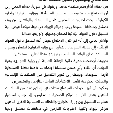
دعم الأهالي والوافدين وتحسين الخدمات العامة.
من جهته، أشار مدير منظمة بسمة وزيتونة في سوريا، حسام الحجي، إلى
أن الاجتماع جاء بدعوة من مجلس المحافظة ووزارة الطوارئ وإدارة
الكوارث، لبحث احتياجات المدنيين داخل السويداء والوافدين من ريف
دمشق ومنطقة السيدة زينب ومراكز الإيواء في درعا، مؤكداً عرض آلية
تنسيق دخول المواد الإغاثية لضمان وصولها وتوزيعها بعدالة.
وأشار الحجي إلى أنه تم خلال الاجتماع عرض آلية تنسيق دخول المواد
الإغاثية إلى مدينة السويداء بالتعاون مع وزارة الطوارئ لضمان وصول
المساعدات في الوقت المناسب، وتوزيعها بعدالة على المستحقين.
بدورها، أوضحت مديرة دائرة الإغاثة الطارئة في وزارة الطوارئ، زهرة
الدياب، أن اللقاء يأتي ضمن سلسلة اجتماعات خاصة بخطة الاستجابة
لأزمة السويداء، ويهدف إلى تعزيز التنسيق بين المنظمات الإنسانية
والجهات الحكومية لتأمين الاحتياجات العاجلة للنازحين والمتضررين.
وذكرت أن أبرز مخرجات الاجتماع تمثلت في إطلاق عدد من المبادرات
لتأهيل بعض الآبار والمراكز الصحية والمدارس، إلى جانب استمرار
عمليات التنسيق بين وزارة الطوارئ والقطاعات الإنسانية الأخرى، لتأهيل
مراكز الإيواء وتلبية احتياجات النازحين في محافظات دمشق ودرعا