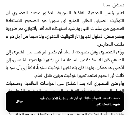
دمشق-سانا
اعتبر رئيس الجمعية الفلكية السورية الدكتور محمد العصيري أن
التوقيت الصيفي الحالي المتبع في سوريا هو الصحيح للاستفادة
القصوى من ساعات النهار وترشيد استهلاك الطاقة، بالتوازي مع ضرورة
وضع بعض الحلول لتجاوز آثار التوقيت الشتوي، ولا سيما من أجل دوام
طلاب المدارس.
ورأى العصيري وفق تصريحه لـ سانا أن تغيير التوقيت من الشتوي إلى
الصيفي كان للاستفادة من الساعات، التي يظهر فيها ضوء الشمس، إلى
أقصى حد ممكن، ولهذا كان يتم تغيير التوقيت سنوياً، لافتاً إلى أن سوريا
كانت في القديم تعتمد تغيير التوقيت مرتين خلال العام.
وأوضح العصيري أنه بعد الاطلاع على الدراسات العالمية ومعطيات
الدول المجاورة، تبيّن أن التوقيت الصيفي هو التوقيت الأمثل على
سياسة الخصوصية
باستخدام هذا الموقع ، فإنك توافق على
و
مستوى العالم والكثير من الدول اتجهت له، ولهذا تم تثبيت التوقيت في
موافق
شروط الاستخدام
.
سوريا على التوقيت الصيفي.
ولفت إلى أن للتوقيت الصيفي بعض المساوئ تتعلق بخروج الطلاب في
ساعات الفجر إلى مدارسهم، مبيناً أن “المشكلة ليست في التوقيت بل