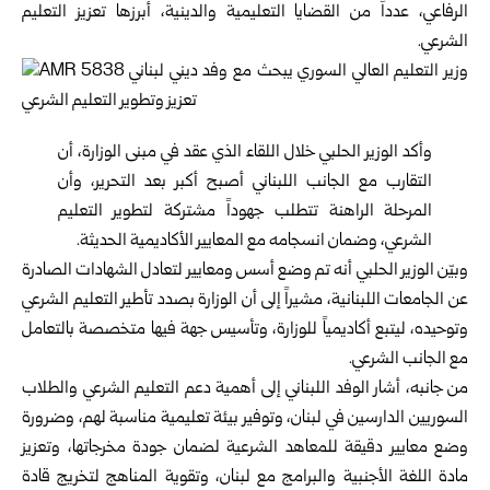
الرفاعي، عدداً من القضايا التعليمية والدينية، ‏أبرزها تعزيز التعليم
الشرعي‎.‎
وأكد
الوزير الحلبي
خلال اللقاء الذي عقد في مبنى الوزارة، أن
التقارب مع الجانب اللبناني أصبح أكبر بعد التحرير، وأن
‏المرحلة الراهنة تتطلب جهوداً مشتركة لتطوير التعليم
الشرعي، ‏وضمان انسجامه مع المعايير الأكاديمية الحديثة‎.‎
وبيّن الوزير الحلبي أنه تم وضع أسس ومعايير لتعادل ‏الشهادات الصادرة
عن الجامعات اللبنانية، مشيراً إلى أن ‏الوزارة بصدد تأطير التعليم الشرعي
وتوحيده، ليتبع أكاديمياً ‏للوزارة، وتأسيس جهة فيها متخصصة بالتعامل
مع الجانب ‏الشرعي‎.‎
من جانبه، أشار الوفد اللبناني إلى أهمية دعم التعليم الشرعي ‏والطلاب
السوريين الدارسين في لبنان، وتوفير بيئة تعليمية ‏مناسبة لهم، وضرورة
وضع معايير دقيقة للمعاهد الشرعية ‏لضمان جودة مخرجاتها، وتعزيز
مادة اللغة الأجنبية والبرامج ‏مع لبنان، وتقوية المناهج لتخريج قادة