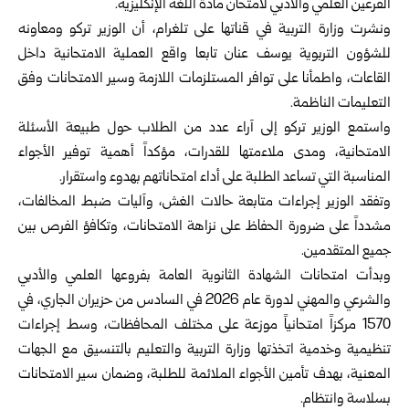
الفرعين العلمي والأدبي لامتحان مادة اللغة الإنكليزية.
ونشرت
وزارة التربية
في قناتها على تلغرام، أن الوزير تركو ومعاونه
للشؤون التربوية يوسف عنان تابعا واقع العملية الامتحانية داخل
القاعات، واطمأنا على توافر المستلزمات اللازمة وسير الامتحانات وفق
التعليمات الناظمة.
واستمع الوزير تركو إلى آراء عدد من الطلاب حول طبيعة الأسئلة
الامتحانية، ومدى ملاءمتها للقدرات، مؤكداً أهمية توفير الأجواء
المناسبة التي تساعد الطلبة على أداء امتحاناتهم بهدوء واستقرار.
وتفقد الوزير إجراءات متابعة حالات الغش، وآليات ضبط المخالفات،
مشدداً على ضرورة الحفاظ على نزاهة الامتحانات، وتكافؤ الفرص بين
جميع المتقدمين.
وبدأت امتحانات الشهادة الثانوية العامة بفروعها العلمي والأدبي
والشرعي والمهني لدورة عام 2026 في السادس من حزيران الجاري، في
1570 مركزاً امتحانياً موزعة على مختلف المحافظات، وسط إجراءات
تنظيمية وخدمية اتخذتها وزارة التربية والتعليم بالتنسيق مع الجهات
المعنية، بهدف تأمين الأجواء الملائمة للطلبة، وضمان سير الامتحانات
بسلاسة وانتظام.