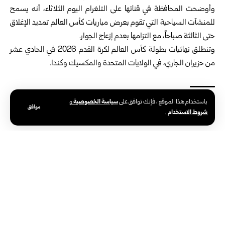
وأوضحت المحافظة في قناتها على التلغرام اليوم الثلاثاء، أنه يسمح
للمنشآت السياحية التي تقوم بعرض مباريات كأس العالم تمديد الإغلاق
حتى الثالثة صباحاً، مع التزامها بعدم إزعاج الجوار.
وتنطلق نهائيات بطولة كأس العالم لكرة القدم 2026 في الحادي عشر
من حزيران الجاري، في الولايات المتحدة والمكسيك وكندا.
سياسة الخصوصية
باستخدام هذا الموقع ، فإنك توافق على
و
موافق
الوسوم:
المنشآت السياحية
محافظة دمشق
مونديال 2026
شروط الاستخدام
.
الوكالة العربية السورية للأنباء – سانا