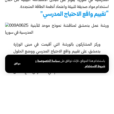
المدرسية في سوريا، يقوم على مبادئ الاستدامة البيئية من خلال
استخدام مواد صديقة للبيئة واعتماد أنظمة الطاقة المتجددة.
“تقييم واقع الاحتياج المدرسي”
وركز المشاركون بالورشة التي أقيمت في مبنى الوزارة
ب
دمشق
، على تقييم واقع الاحتياج المدرسي ووضع الحلول
لتطوير واقع التعليمي في سوريا، إضافة إلى دمج التكنولوجيا
سياسة الخصوصية
باستخدام هذا الموقع ، فإنك توافق على
و
موافق
الحديثة بالتعليم لتلبية متطلبات التعليم الرقمي، واستثمار
شروط الاستخدام
.
المساحات متعددة الاستخدام في المدارس، مع ضمان
مقاومة الزلازل والكوارث الطبيعية، وفقاً للمعايير الدولية.
وأكد مدير الأبنية المدرسية في الوزارة المهندس محمد الحنون، أن
الهدف من الورشة إعداد نموذج موحد وشامل لبناء المدارس بشكل
جديد وتقييم احتياجات المدارس المدمرة، إضافة إلى وضع دفتر شروط
خاص بالوزارة وموحد مع المنظمات، سيحدد المعايير الدقيقة لتقييم
حالة المباني المدرسية، بما في ذلك السلامة الهيكلية والتجهيزات