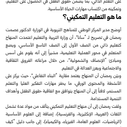
على التعلم الذاتي، بما يضمن حقوق الطفل في الحصول على التعليم،
وتمكينه من اكتساب مهارات الحياة الأساسية.
ما هو التعليم التمكيني؟
أوضح مدير المركز الوطني للمناهج التربوية في الوزارة الدكتور عصمت
رمضان في تصريح لـ “سانا”، أن وزارة التربية والتعليم اعتمدت المنهاج
كتعليم ذاتي من الصف الأول إلى الصف التاسع الأساسي، ويضع
المتعلم في محور العملية التعليمية، مشيراً إلى أنه يقوم على أسس
ومبادئ “الإنصاف والشمولية”، من خلال مراعاته الفروق الثقافية
والاجتماعية ويعزز العدالة في التعليم.
وبيّن رمضان أن المنهاج يعتمد مقاربة “البناء التفاعلي”، حيث يركز على
الأنشطة والمحتوى الورقي، ما يحفز مهارات التفكير العليا والتعلم
المستمر، لافتاً إلى أن المنهاج يتوافق مع اتفاقية حقوق الطفل وأهداف
التنمية المستدامة.
ولفت رمضان إلى أن منهاج التعليم التمكيني يتألف من مواد عدة تشمل
اللغات (العربية، الإنكليزية، والفرنسية)، إضافة إلى العلوم الأساسية
(الرياضيات، العلوم العامة، الفيزياء، والكيمياء)، إلى جانب دليل “كيف