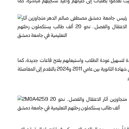
يدين من المرسومين /95/ و/97/ لعام 2025، حيث تقدموا بطلبات إلى كلياتهم وأُعيد تسجيلهم مباشرة، كما
تسهيل عودة الطلاب واستيعابهم بفتح قاعات جديدة، كما
سمحت وزارة التعليم العالي هذا العام للطلاب الحاصلين على شهادة الثانوية بين عامي 2011 و2024 بالتقدم إلى المفاضلة
.