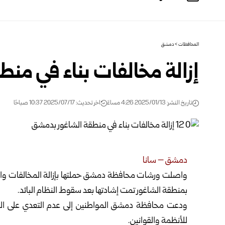
المحافظات
>
دمشق
إزالة مخالفات بناء في من
تاريخ النشر: 2025/01/13 4:26 مساءً
اخر تحديث: 2025/07/17 10:37 صباحًا
دمشق – سانا‏
واصلت ورشات محافظة دمشق حملتها بإزالة المخالفات والتعد
بمنطقة الشاغور تمت إشادتها بعد سقوط النظام البائد.
ودعت محافظة دمشق المواطنين إلى عدم التعدي على الأملاك
للأنظمة والقوانين.‏