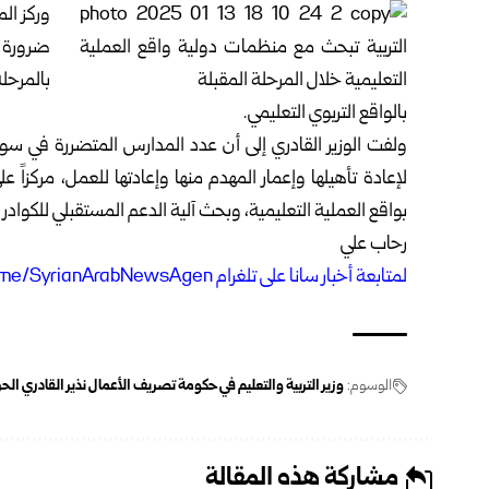
وركز ال
‏ضرورة 
‏بالمرح
بالواقع ‏التربوي التعليمي.‏
لإعادة تأهيلها وإعمار ‏المهدم منها وإعادتها للعمل، مركزاً 
بواقع العملية التعليمية، وبحث آلية الدعم المستقبلي ‏للكوادر
رحاب علي
ل
متابعة أخبار سانا على تلغرام https://t.me/SyrianArabNewsAgen
الوسوم:
وزير التربية والتعليم في حكومة تصريف الأعمال نذير القادري ال
مشاركة هذه المقالة