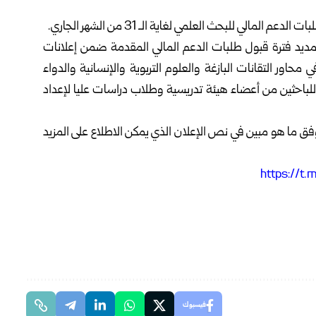
الدعم المالي للبحث ‏العلمي لغاية الـ 31 من
الشهر الجاري.‏
 تمديد فترة قبول طلبات الدعم المالي ‏المقدمة ضمن إعلانات
وق دعم البحث العلمي والتطوير التقاني لعام 2024 في ‏محاور التقانات البازغة والعلوم التربوية والإنسانية والدواء
م للباحثين من أعضاء هيئة تدريسية وطلاب ‏دراسات عليا لإعداد
وفق ما هو مبين في ‏نص الإعلان الذي يمكن الاطلاع على المزيد
فيسبوك