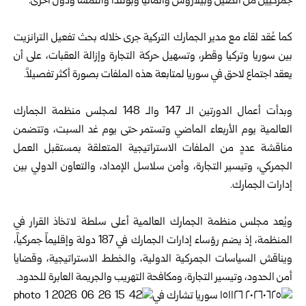
جمركيين من الصين وبيلاروس وألمانيا وبولندا والنمسا ودول أخرى.
كما عُقد لقاء مع مدير الجمارك التركية جرى خلاله بحث تفعيل الترانزيت
بين سوريا وتركيا وقطر، وتسهيل حركة التجارة وإزالة العقبات، على أن
يعقد اجتماع لاحق في سوريا لمتابعة هذه الملفات بصورة أكثر تفصيلاً.
وبدأت أعمال الدورتين الـ 147 والـ 148 لمجلس منظمة الجمارك
العالمية ‏يوم ‏الأربعاء الماضي وتستمر حتى يوم غد السبت، وتتضمن
مناقشة عددٍ من ‌‏الملفات الاستراتيجية المتعلقة بمستقبل العمل
الجمركي، وتيسير التجارة، ‌‏وأمن سلاسل الإمداد، والتعاون الدولي بين
إدارات الجمارك.‏
‏ ‏
ويُعد مجلس منظمة الجمارك العالمية أعلى سلطة لاتخاذ القرار في
المنظمة، ‌‏إذ يضم رؤساء إدارات الجمارك في 187 دولة وإقليماً جمركياً،
ويناقش ‌‏السياسات الجمركية الدولية، والخطط الاستراتيجية، وقضايا
أمن الحدود، ‌‏وتيسير التجارة، ومكافحة التهريب والجريمة العابرة للحدود.‏