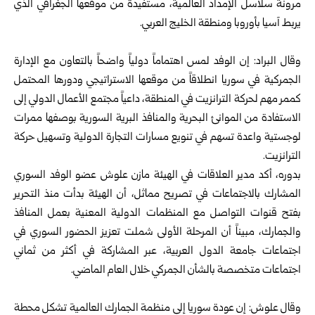
مرونة سلاسل الإمداد العالمية، ‌‏مستفيدة من موقعها الجغرافي الذي
يربط آسيا بأوروبا ومنطقة الخليج ‌‏العربي.‏ ‏
وقال البراد: إن الوفد لمس اهتماماً دولياً واضحاً بالتعاون مع الإدارة
الجمركية في سوريا انطلاقاً من موقعها الاستراتيجي ودورها المحتمل
كممر مهم لحركة الترانزيت في المنطقة، داعياً مجتمع الأعمال الدولي إلى
الاستفادة من الموانئ البحرية ‌‏والمنافذ البرية السورية بوصفها ممرات
لوجستية واعدة تسهم في تنويع ‌‏مسارات التجارة الدولية وتسهيل حركة
الترانزيت.
بدوره، أكد مدير العلاقات ‌في الهيئة مازن علوش عضو الوفد السوري
المشارك بالاجتماعات في تصريح مماثل، أن الهيئة بدأت منذ التحرير
بفتح قنوات التواصل مع المنظمات الدولية المعنية بعمل المنافذ
والجمارك، مبيناً أن المرحلة الأولى شملت تعزيز الحضور السوري في
اجتماعات جامعة الدول العربية، عبر المشاركة في أكثر من ثماني
اجتماعات متخصصة بالشأن الجمركي خلال العام الماضي.
وقال علوش: إن عودة سوريا إلى منظمة الجمارك العالمية تشكل محطة