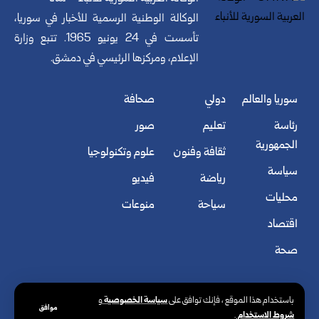
الوكالة الوطنية الرسمية للأخبار في سوريا،
تأسست في 24 يونيو 1965. تتبع وزارة
الإعلام، ومركزها الرئيسي في دمشق.
سوريا والعالم
دولي
صحافة
رئاسة
تعليم
صور
الجمهورية
ثقافة وفنون
علوم وتكنولوجيا
سياسة
رياضة
فيديو
محليات
سياحة
منوعات
اقتصاد
صحة
سياسة الخصوصية
باستخدام هذا الموقع ، فإنك توافق على
و
موافق
شروط الاستخدام
.