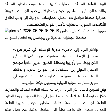
‌‏الهيئة العامة للمنافذ والجمارك، كجهة وطنية موحدة لإدارة المنافذ
والقطاع ‌‏الجمركي والمناطق الحرة، وإصدار قانون جديد للجمارك وتعريفة
جمركية ‌‏محدثة تتوافق مع أفضل الممارسات الدولية، إلى جانب إطلاق
الأكاديمية ‌‏السورية للجمارك لتأهيل الكوادر المتخصصة.‏
وأشار البراد إلى جاهزية سوريا للإسهام في تعزيز مرونة
سلاسل الإمداد العالمية، ‌‏مستفيدة من موقعها الجغرافي
الذي يربط آسيا بأوروبا ومنطقة الخليج ‌‏العربي، داعياً مجتمع
الأعمال الدولي إلى الاستفادة من الموانئ البحرية ‌‏والمنافذ
البرية السورية بوصفها ممرات لوجستية واعدة تسهم في
تنويع ‌‏مسارات التجارة الدولية وتسهيل حركة الترانزيت.‏
وفي تصريح لـ سانا، بيّن البراد أن إحداث الهيئة العامة للمنافذ والجمارك
شكّل خطوة أساسية لإعادة تنظيم العمل في هذا القطاع، عبر ربط الإدارة
العامة للجمارك والمؤسسة العامة للمناطق الحرة والمديرية العامة
للموانئ ضمن إطار واحد، نظراً إلى الترابط الوثيق بين عمل هذه