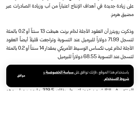
على زيادة جديدة في أهداف الإنتاج اعتباراً من آب وزيادة الصادرات عبر
مضيق هرمز.
وذكرت رويترز أن العقود الآجلة لخام برنت هبطت 13 سنتاً أو 0.2 بالمئة
لتسجل 71.99 دولاراً للبرميل عند التسوية وتراجعت قليلاً أيضاً العقود
الآجلة لخام غرب تكساس الوسيط الأمريكي بمقدار 14 سنتاً أو 0.2 بالمئة
لتسجل عند التسوية 68.55 دولاراً للبرميل.
سياسة الخصوصية
باستخدام هذا الموقع ، فإنك توافق على
و
وأظهرت بيانات وزارة الطاقة الأمريكية اليوم الإثنين أن مخزونات النفط
موافق
شروط الاستخدام
.
الخام في الولايات المتحدة هبطت بمقدار 6.2 ملايين برميل في الأسبوع
المنتهي في الثالث من تموز لتسجل بذلك 319.5 مليون برميل، وهو
أدنى مستوى منذ نيسان 1983.
واتفق تحالف أوبك+، الذي يضم منظمة أوبك وحلفاء من بينهم روسيا،
أمس الأحد على زيادة أهداف الإنتاج بمقدار 188 ألف برميل يومياً اعتباراً
من آب، تضاف إلى زيادات مماثلة في شهري حزيران وتموز.