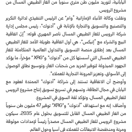
اليابانية، لتوريد مليون طن متري سنوياً من الغاز الطبيعي المسال من
مشروع الرويس.
ونقلت وكالة الأنباء الإماراتية “وام” عن الرئيس التنفيذي لدائرة التكرير
والتصنيع والتسويق والتجارة بالإنابة في “أدنوك”، رئيس مجلس إدارة
شركة الرويس للغاز الطبيعي المسال ناصر المهيري قوله: “إنّ اتفاقية
البيع والشراء مع “إنبكس”، هي أول اتفاقية طويلة الأمد للغاز الطبيعي
المسال بعد إطلاق منصة التسويق والتداول العالمية المتكاملة للغاز
الطبيعي المسال التي أسستها كل من “أدنوك” و”XRG ” مؤخراً، ما يؤكد
الجهود المبذولة لتوفير المزيد من شحنات الغاز، وتوسيع نطاق الوصول
إلى الأسواق، وتعزيز المرونة التجارية للعملاء”.
وأوضح أن الاتفاقية تستند إلى شراكة “أدنوك” الممتدة لعقود مع
اليابان في مجال الطاقة، وتسهم في تسريع تسويق إنتاج مشروع الرويس
للغاز الطبيعي المسال، وتؤكد ثقة السوق في المشروع.
وأضاف: إنه مع استهداف “أدنوك” و”XRG” توفير 47 مليون طن سنوياً
من الغاز الطبيعي المسال القابل للتسويق بحلول عام 2035، سيكون
مشروع الرويس للغاز الطبيعي المسال مصدراً رئيساً لإمدادات موثوقة
ومرنة ومنخفضة الانبعاثات للعملاء في آسيا وحول العالم.