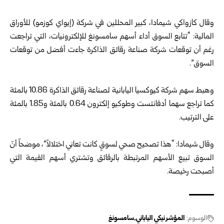
وقال كازواكي شيمادا، كبير المحللين في شركة (إيواي كوزمو) للأوراق
‌المالية: “تتابع ⁠السوق أداء أسهم سامسونغ للإلكترونيات، التي تراجعت
رغم أن توقعات شركة صناعة رقائق الذاكرة جاءت أفضل من توقعات
السوق”.
وهبط ⁠سهم شركة كيوكسيا اليابانية لصناعة رقائق الذاكرة 10.86 بالمئة
كما تراجع سهما أدفانتست وطوكيو ⁠إلكترون 0.64 بالمئة و1.85 بالمئة
على الترتيب.
وقال شيمادا: “هذا تصحيح صحي لسوقٍ ⁠كانت تعاني اختلالاً”، موضحاً أنّ
السوق تبيع الأسهم المرتبطة بالرقائق وتشتري أسهم القيمة التي
أصبحت رخيصة.
الوسوم:
المؤشر نيكي الياباني
سامسونغ