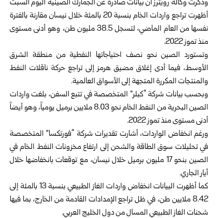
وذكرت وكالة رويترز أن بيانات صادرة عن الجمارك الصينية اليوم السبت
أظهرت تراجع واردات الخام بنسبة 20 بالمئة خلال نيسان مقارنة بالفترة
نفسها من العام الماضي، لتسجل 38.5 مليون طن، وهو أدنى مستوى
منذ تموز 2022.
وتستورد الصين نحو نصف احتياجاتها النفطية من منطقة الشرق
الأوسط، فيما أدى إغلاق مضيق هرمز إلى تراجع حركة ناقلات النفط
والمنتجات المكررة المتجهة إلى الأسواق العالمية.
وبحسب بيانات شركة “كبلر” المتخصصة في تتبع السفن، بلغت واردات
الصين البحرية من النفط الخام نحو 8.03 ملايين برميل يومياً، وهو أيضاً
أدنى مستوى منذ تموز 2022.
ورغم انخفاض الواردات، أشارت تقديرات شركة “فورتكسا” المتخصصة
في تحليلات سوق الطاقة والشحن إلى ارتفاع مخزونات النفط الخام في
الصين بنحو 17 مليون برميل خلال نيسان، مع توقعات بانخفاضها خلال
أيار الجاري.
كما أظهرت البيانات انخفاض واردات الغاز الطبيعي بنسبة 13 بالمئة إلى
8.42 ملايين طن، في ظل تراجع الإمدادات القادمة من الخارج، بما فيها
شحنات الغاز الطبيعي المسال من دول الخليج العربي.