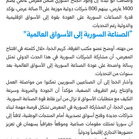
وأضافت أبو لبدة: إن وجود الجناح السوري ضمن معرض عالمي يضم
1400 عارض، بينهم 806 شركات دولية موزعة على 11 صالة عرض، يؤكد
قدرة الصناعات السورية على العودة بقوة إلى الأسواق الإقليمية
والدولية رغم التحديات.
“الصناعة السورية إلى الأسواق العالمية”
من جهته، أوضح عضو مكتب الغرفة، كريم الخجا، خلال كلمته في افتتاح
المعرض، أن مشاركة الشركات السورية في هذا الحدث الدولي تمثل
رسالة واضحة على عودة الصناعة السورية إلى الأسواق العالمية بعد
سنوات من التحديات.
وأشار الخجا إلى أن الصناعيين السوريين تمكنوا من مواصلة العمل
والإنتاج رغم الظروف الصعبة، مؤكداً أن الجودة والمرونة وسرعة
التكيف مع متطلبات الأسواق لا تزال من أبرز نقاط قوة الصناعة السورية.
وبين الخجا، أن المشاركة السورية في المعرض تشكل فرصة مهمة لبناء
شراكات جديدة وفتح أسواق تصديرية أمام المنتجات الوطنية، لافتاً إلى
أن سوريا تمتلك مقومات صناعية وموقعاً جغرافياً يسهمان في تعزيز
حضورها التجاري إقليمياً ودولياً.