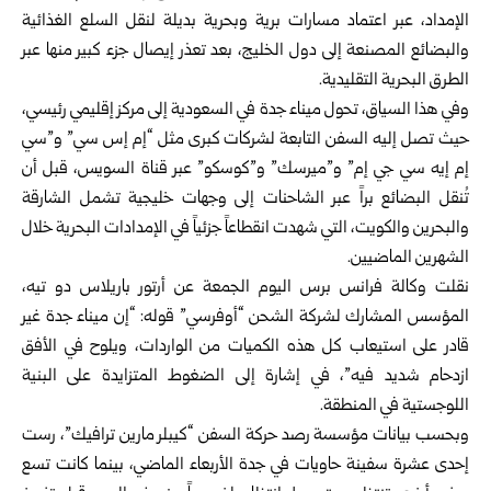
الإمداد، عبر اعتماد مسارات برية وبحرية بديلة لنقل السلع الغذائية
والبضائع المصنعة إلى دول الخليج، بعد تعذر إيصال جزء كبير منها عبر
الطرق البحرية التقليدية.
وفي هذا السياق، تحول ميناء جدة في السعودية إلى مركز إقليمي رئيسي،
حيث تصل إليه السفن التابعة لشركات كبرى مثل “إم إس سي” و”سي
إم إيه سي جي إم” و”ميرسك” و”كوسكو” عبر قناة السويس، قبل أن
تُنقل البضائع براً عبر الشاحنات إلى وجهات خليجية تشمل الشارقة
والبحرين والكويت، التي شهدت انقطاعاً جزئياً في الإمدادات البحرية خلال
الشهرين الماضيين.
نقلت وكالة فرانس برس اليوم الجمعة عن أرتور باريلاس دو تيه،
المؤسس المشارك لشركة الشحن “أوفرسي” قوله: “إن ميناء جدة غير
قادر على استيعاب كل هذه الكميات من الواردات، ويلوح في الأفق
ازدحام شديد فيه”، في إشارة إلى الضغوط المتزايدة على البنية
اللوجستية في المنطقة.
وبحسب بيانات مؤسسة رصد حركة السفن “كيبلر مارين ترافيك”، رست
إحدى عشرة سفينة حاويات في جدة الأربعاء الماضي، بينما كانت تسع