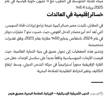
ميناء طنجة المتوسط في المغرب مع 11 مليون حاوية قياسية في عام
2025 بزيادة 8.4%.
خسائر إقليمية في العائدات
في المقابل، تكبدت مصر خسائر كبيرة نتيجة تراجع إيرادات قناة السويس،
التي تُعد أحد أبرز مصادر الدخل القومي، حيث خسرت نحو 7 مليارات دولار
في عام 2024، بانخفاض يتجاوز 60% مقارنة بعام 2023، وفق تقديرات
متخصصة.
وتشير هذه المعطيات إلى تحول عميق في بنية التجارة العالمية، حيث
فرضت الأزمات الجيوسياسية واقعاً جديداً على سلاسل الإمداد، جعل من
القارة الإفريقية محوراً استراتيجياً في حركة الشحن الدولي، وسط ارتفاع
التكاليف وتغير الخرائط التقليدية للملاحة البحرية.
الوسوم:
الحرب الأمريكية الإسرائيلية – الإيرانية
الملاحة البحرية
مضيق هرمز