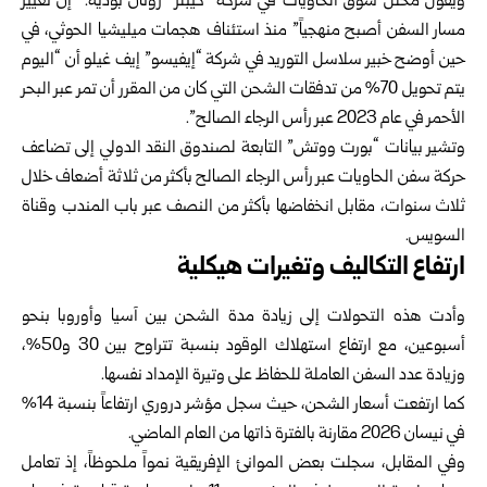
ويقول محلل سوق الحاويات في شركة “كيبلر” رونان بوديه: “إن تغيير
مسار السفن أصبح منهجياً” منذ استئناف هجمات ميليشيا الحوثي، في
حين أوضح خبير سلاسل التوريد في شركة “إيفيسو” إيف غيلو أن “اليوم
يتم تحويل 70% من تدفقات الشحن التي كان من المقرر أن تمر عبر البحر
الأحمر في عام 2023 عبر رأس الرجاء الصالح”.
وتشير بيانات “بورت ووتش” التابعة لصندوق النقد الدولي إلى تضاعف
حركة سفن الحاويات عبر رأس الرجاء الصالح بأكثر من ثلاثة أضعاف خلال
ثلاث سنوات، مقابل انخفاضها بأكثر من النصف عبر باب المندب وقناة
السويس.
ارتفاع التكاليف وتغيرات هيكلية
وأدت هذه التحولات إلى زيادة مدة الشحن بين آسيا وأوروبا بنحو
أسبوعين، مع ارتفاع استهلاك الوقود بنسبة تتراوح بين 30 و50%،
وزيادة عدد السفن العاملة للحفاظ على وتيرة الإمداد نفسها.
كما ارتفعت أسعار الشحن، حيث سجل مؤشر دروري ارتفاعاً بنسبة 14%
في نيسان 2026 مقارنة بالفترة ذاتها من العام الماضي.
وفي المقابل، سجلت بعض الموانئ الإفريقية نمواً ملحوظاً، إذ تعامل