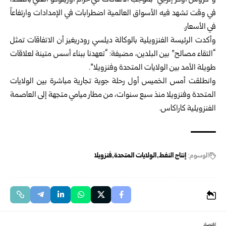
و”كروس أوفر إنرجي” بموجب الاتفاقات في حزام أورينوكو الغني بالنفط،
في وقت تشهد فيه الأسواق العالمية اضطرابات في الإمدادات وارتفاعاً
في الأسعار.
وأكدت الرئيسة الفنزويلية بالوكالة ديلسي رودريغيز أن الاتفاقات تمثل
“التقاء مصالح” بين البلدين، مضيفة: “تعهدنا ببناء أسس متينة لعلاقات
طويلة الأمد بين الولايات المتحدة وفنزويلا”.
وانطلقت أمس الخميس أول رحلة جوية تجارية مباشرة بين الولايات
المتحدة وفنزويلا منذ سبع سنوات، من مطار ميامي متجهة إلى العاصمة
الفنزويلية كاراكاس.
الوسوم:
إنتاج النفط
الولايات المتحدة
فنزويلا
اقتصاد