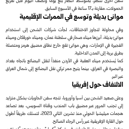
سفن أخرى تنتظر، بمتوسط انتظار بلغ يوماً ونصف اليوم قبل تفريغ
الحمولات، مقارنة بـ17 ساعة في الأسبوع السابق.
موانئ بديلة وتوسع في الممرات الإقليمية
وفي محاولة لتجاوز الاختناقات، لجأت شركات الشحن إلى استخدام
موانئ بديلة، أبرزها ميناء صحار في سلطنة عمان، وميناء خورفكان وميناء
الفجيرة في الإمارات، وهي موانئ تقع خارج نطاق مضيق هرمز ومتصلة
بطرق برية إلى المدن الداخلية.
كما يُستخدم ميناء العقبة في الأردن منفذاً لنقل البضائع باتجاه بغداد
والبصرة في العراق، بينما يتيح ممر تركي نقل البضائع إلى شمال العراق
عبر البر.
الالتفاف حول إفريقيا
وعلى صعيد الشحن بين آسيا وأوروبا، تتجه سفن الحاويات بشكل متزايد
إلى تجنب المرور عبر مضيق باب المندب وقناة السويس، بعد تصاعد
هجمات ميليشيا الحوثي منذ تشرين الثاني 2023، لتسلك طريقاً أطول
حول القارة الإفريقية عبر رأس الرجاء الصالح.