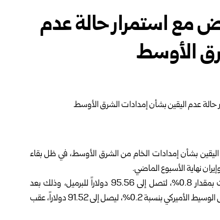
ض مع استمرار حالة عدم
رق الأوسط
م اليقين بشأن إمدادات الخام من الشرق الأوسط، في ظل بقاء
يران نهاية الأسبوع الماضي.
وذكرت شبكة”CNBC” أن العقود الآجلة لخام برنت ارتفعت بمقدار 0.8%، لتصل إلى 95.56 دولاراً للبرميل، وذلك بعد
تراجعها 4.6% في الجلسة الماضية، وارتفع خام غرب تكساس الوسيط الأميركي بنسبة 0.2%، ليصل إلى 91.52 دولاراً، عقب