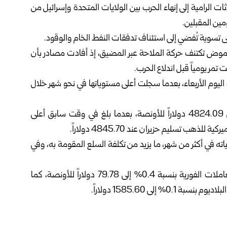
ات الرامية إلى إنهاء الحرب بين الولايات المتحدة وإسرائيل من
مين المقبلين.
ى تسوية تُفضي إلى استئناف تدفقات النفط الخام والوقود.
لغموض تكتنف حركة الملاحة عبر المضيق، إذ أفادت مصادر بأن
يوم الأربعاء، بعدما سجلت أعلى مستوياتها في نحو شهر خلال
وانخفض الذهب في المعاملات الفورية بنسبة 0.3% إلى 4824.09 دولاراً للأونصة، بعدما بلغ في وقت سابق أعلى
اته في أكثر من شهر، ما يزيد من تكلفة السلع المقومة به، وفي
وبالنسبة للمعادن النفيسة الأخرى، ارتفعت الفضة في المعاملات الفورية بنسبة 0.4% إلى 79.78 دولاراً للأونصة، كما