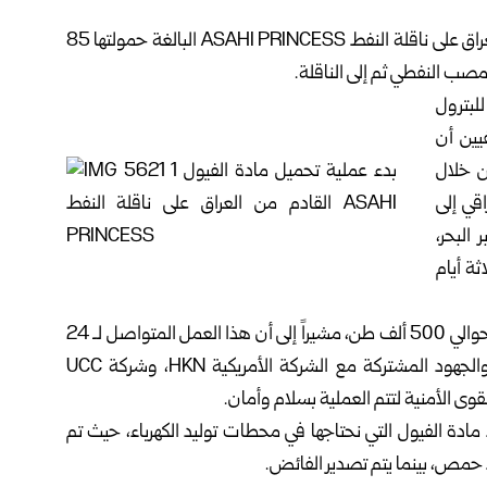
بدأت اليوم الأربعاء، عملية تحميل مادة الفيول القادم من العراق على ناقلة النفط ASAHI PRINCESS البالغة حمولتها 85
صب النفطي ثم إلى الناقلة.
بترول
ين أن
ن خلال
اقي إلى
البحر،
ثة أيام
ولفت قبه جي إلى أن الكمية التي سوف تحملها الناقلة تقدر بحوالي 500 ألف طن، مشيراً إلى أن هذا العمل المتواصل لـ 24
ساعة هو ثمرة جهود تعب الفنيين والمهندسين والعمال والجهود المشتركة مع الشركة الأمريكية HKN، وشركة UCC
قوى الأمنية لتتم العملية بسلام وأمان.
 مادة الفيول التي نحتاجها في محطات توليد الكهرباء، حيث تم
يد حمص، بينما يتم تصدير الفائض.