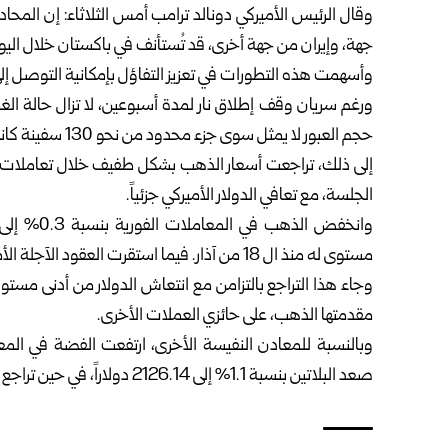
وقال الرئيس الأميركي دونالد ترامب أمس الثلاثاء: إن المحادث
جهة، وإيران من جهة أخرى، قد تُستأنف في باكستان خلال اليو
وأسهمت هذه التطورات في تعزيز التفاؤل بإمكانية التوصل إل
ورغم سريان وقف إطلاق نار لمدة أسبوعين، لا تزال حالة ا
حجم العبور لا يمثل سوى جزء محدود من نحو 130 سفينة كانت تمر يومياً قبل اندلاع الحرب.
إلى ذلك، تراجعت أسعار الذهب بشكل طفيف خلال تعاملات ال
الجلسة، مع تعافي الدولار الأميركي جزئياً.
مستوى له منذ ال 18 من آذار. فيما استقرت العقود الآجلة الأميركية للذهب تسليم حزيران عند 4845.70 دولاراً.
وجاء هذا التراجع بالتزامن مع انتعاش الدولار من أدنى مستوي
مقدمتها الذهب، على حائزي العملات الأخرى.
صعد البلاتين بنسبة 1.1% إلى 2126.14 دولاراً، في حين تراجع البلاديوم بنسبة 0.1% إلى 1585.60 دولاراً.