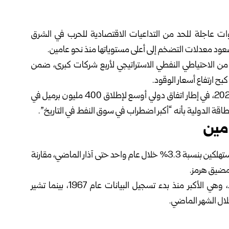
وات عاجلة للحد من التداعيات الاقتصادية للحرب في الشرق
ود معدلات التضخم إلى أعلى مستوياتها منذ نحو عامين.
لأمريكية إقراض 8.48 ملايين برميل من الاحتياطي النفطي الاستراتيجي لأربع شركات كبرى، ضمن
كبح ارتفاع أسعار الوقود.
وتخطط واشنطن لإقراض نحو 172 مليون برميل حتى عام 2027، في إطار اتفاق دولي أوسع لإطلاق 400 مليون برميل في
قة الدولية بأنه “أكبر اضطراب في سوق النفط في التاريخ”.
مين
وبحسب بيانات وزارة العمل الأمريكية، ارتفع مؤشر أسعار المستهلكين بنسبة 3.3% خلال عام واحد حتى آذار الماضي، مقارنة
وسجلت أسعار البنزين قفزة بلغت 21.2% خلال شهر واحد، وهي الأكبر منذ بدء تسجيل البيانات عام 1967، بينما تشير
خلال الشهر الماضي.