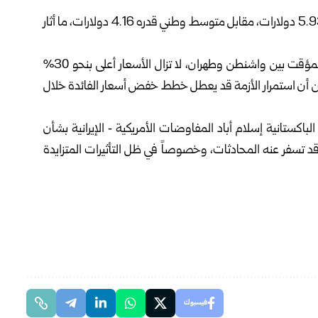
وفي ولايات مثل كاليفورنيا، بلغ متوسط سعر غالون البنزين 5.93 دولارات، مقابل متوسط وطني قدره 4.16 دولارات، ما أثار
ورغم تراجع أسعار النفط قليلاً بعد إعلان وقف إطلاق النار المؤقت بين واشنطن وطهران، لا تزال الأسعار أعلى بنحو 30%
 من أن استمرار الأزمة قد يعطل خطط خفض أسعار الفائدة خلال
ستانية إسلام أباد المفاوضات الأمريكية ‑ الإيرانية بشأن
تسفر عنه المحادثات، وخصوصاً في ظل التأثيرات المتزايدة
فيسبوك