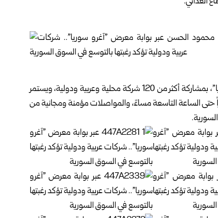
ع الغذائي.
وانطلقت أمس الأول الخميس فعاليات معرض “آغرو سوريا”، بمشاركة أكثر من 120 شركة محلية وعربية ودولية، ويستمر
صراً حتى الساعة التاسعة مساءً، والمواصلات مؤمنة ومجانية من
السورية.