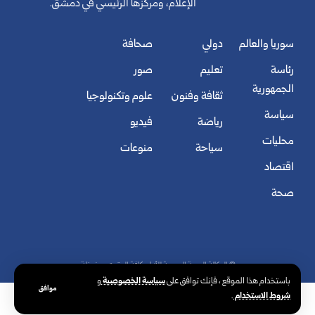
الإعلام، ومركزها الرئيسي في دمشق.
سوريا والعالم
دولي
صحافة
رئاسة
تعليم
صور
الجمهورية
ثقافة وفنون
علوم وتكنولوجيا
سياسة
رياضة
فيديو
محليات
سياحة
منوعات
اقتصاد
صحة
© الوكالة العربية السورية للأنباء. كافة الحقوق محفوظة.
سياسة الخصوصية
باستخدام هذا الموقع ، فإنك توافق على
و
موافق
شروط الاستخدام
.