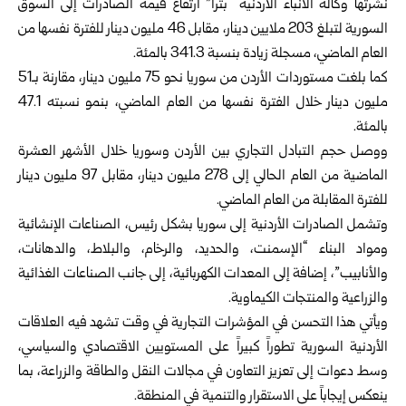
نشرتها وكالة الأنباء الأردنية “بترا” ارتفاع قيمة الصادرات إلى السوق
السورية لتبلغ 203 ملايين دينار، مقابل 46 مليون دينار للفترة نفسها من
العام الماضي، مسجلة زيادة بنسبة 341.3 بالمئة.
كما بلغت مستوردات الأردن من سوريا نحو 75 مليون دينار، مقارنة بـ51
مليون دينار خلال الفترة نفسها من العام الماضي، بنمو نسبته 47.1
بالمئة.
ووصل حجم التبادل التجاري بين الأردن وسوريا خلال الأشهر العشرة
الماضية من العام الحالي إلى 278 مليون دينار، مقابل 97 مليون دينار
للفترة المقابلة من العام الماضي.
وتشمل الصادرات الأردنية إلى سوريا بشكل رئيس، الصناعات الإنشائية
ومواد البناء “الإسمنت، والحديد، والرخام، والبلاط، والدهانات،
والأنابيب”، إضافة إلى المعدات الكهربائية، إلى جانب الصناعات الغذائية
والزراعية والمنتجات الكيماوية.
ويأتي هذا التحسن في المؤشرات التجارية في وقت تشهد فيه العلاقات
الأردنية السورية تطوراً كبيراً على المستويين الاقتصادي والسياسي،
وسط دعوات إلى تعزيز التعاون في مجالات النقل والطاقة والزراعة، بما
ينعكس إيجاباً على الاستقرار والتنمية في المنطقة.