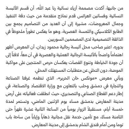
من جانبها، أكدت مصممة أزياء نسائية رنا عبد الله، أن قسم الألبسة
النسائية وفساتين العرائس قدم نماذج متقدمة من حيث دقة التنفيذ
وجمال المعروضات، مشيرة إلى أن العديد من التصاميم يجمع بين
الطابع الكلاسيكي واللمسة العصرية، وهو ما يعكس تطوراً ملحوظاً في
الذائقة التصميمية لدى المصممين السوريين.
بدوره، اعتبر صاحب محل ألبسة رجالية محمود زيدان، أن المعرض أظهر
اهتماماً واضحاً بالألبسة الرجالية العملية والعصرية في آن معاً، لافتاً إلى
أن جودة الخياطة وتنوع القصات يعكسان حرص المنتجين على مواكبة
الموضة، دون التخلي عن متطلبات المستهلك المحلي.
ويأتي معرض «موتكس خان الحرير»، الذي تنظمه غرفتا الصناعة
والتجارة في
دمشق
و
حلب
بالتعاون مع
وزارة الاقتصاد والصناعة
، في
إطار دعم القطاع الصناعي والتصديري، حيث انطلقت فعالياته على أرض
مدينة المعارض بدمشق مساء يوم الإثنين الماضي، وتستمر لمدة
خمسة أيام، مستقبلاً الزوار يومياً من الساعة الثانية عشرة ظهراً حتى
الثامنة مساءً، مع تأمين خدمة نقل مجانية ذهاباً وإياباً من ساحة باب
توما ومن أمام فندق الشام بدمشق إلى مدينة المعارض.