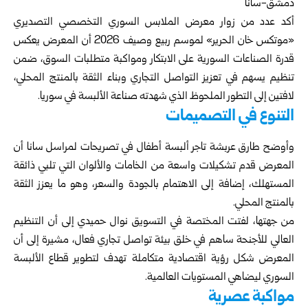
دمشق-سانا
أكد عدد من زوار معرض الملابس السوري التخصصي التصديري
«موتكس خان الحرير» لموسم ربيع وصيف 2026 أن المعرض يعكس
قدرة الصناعات السورية على الابتكار ومواكبة متطلبات السوق، ضمن
تنظيم يسهم في تعزيز التواصل التجاري وبناء الثقة بالمنتج المحلي،
لافتين إلى التطور الملحوظ الذي شهدته صناعة الألبسة في سوريا.
التنوع في التصميمات
وأوضح طارق عربشة تاجر ألبسة أطفال في تصريحات لمراسل سانا أن
المعرض قدم تشكيلات واسعة من الخامات والألوان التي تلبي ذائقة
المستهلك، إضافة إلى الاهتمام بالجودة والسعر، وهو ما يعزز الثقة
بالمنتج المحلي.
من جهتها، لفتت المختصة في التسويق نوال حميدي إلى أن التنظيم
العالي للأجنحة ساهم في خلق بيئة تواصل تجاري فعال، مشيرة إلى أن
المعرض شكل رؤية اقتصادية متكاملة تهدف لتطوير قطاع الألبسة
السوري ليضاهي المستويات العالمية.
مواكبة عصرية