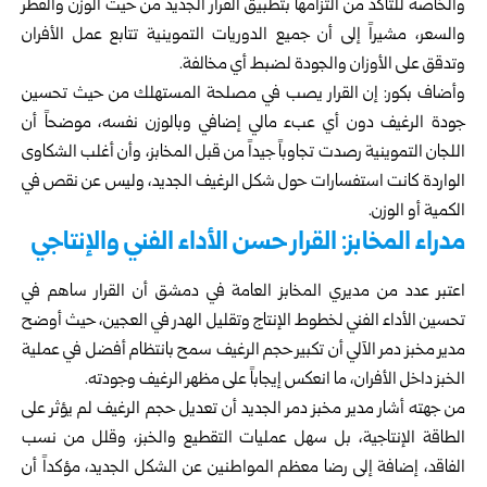
والخاصة للتأكد من التزامها بتطبيق القرار الجديد من حيث الوزن والقطر
والسعر، مشيراً إلى أن جميع الدوريات التموينية تتابع عمل الأفران
وتدقق على الأوزان والجودة لضبط أي مخالفة.
وأضاف بكور: إن القرار يصب في مصلحة المستهلك من حيث تحسين
جودة الرغيف دون أي عبء مالي إضافي وبالوزن نفسه، موضحاً أن
اللجان التموينية رصدت تجاوباً جيداً من قبل المخابز، وأن أغلب الشكاوى
الواردة كانت استفسارات حول شكل الرغيف الجديد، وليس عن نقص في
الكمية أو الوزن.
مدراء المخابز: القرار حسن الأداء الفني والإنتاجي
اعتبر عدد من مديري المخابز العامة في دمشق أن القرار ساهم في
تحسين الأداء الفني لخطوط الإنتاج وتقليل الهدر في العجين، حيث أوضح
مدير مخبز دمر الآلي أن تكبير حجم الرغيف سمح بانتظام أفضل في عملية
الخبز داخل الأفران، ما انعكس إيجاباً على مظهر الرغيف وجودته.
من جهته أشار مدير مخبز دمر الجديد أن تعديل حجم الرغيف لم يؤثر على
الطاقة الإنتاجية، بل سهل عمليات التقطيع والخبز، وقلل من نسب
الفاقد، إضافة إلى رضا معظم المواطنين عن الشكل الجديد، مؤكداً أن