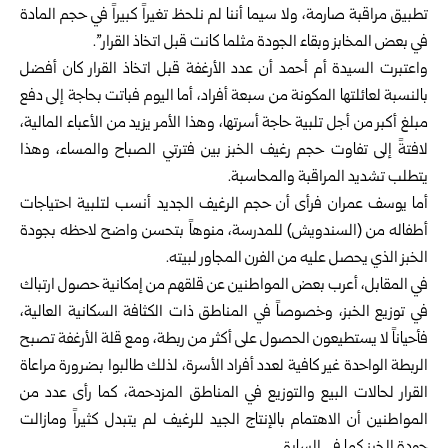
تطبيق مراقبة صارمة، ولا سيما أننا لم نلحظ تغيراً كبيراً في حجم المادة
في بعض المخابز وبقاء الجودة مثلما كانت قبل اتخاذ القرار”.
واعتبرت السيدة أم أحمد أن عدد الأرغفة قبل اتخاذ القرار كان أفضل
بالنسبة لعائلتها المكونة من سبعة أفراد، أما اليوم فباتت بحاجة إلى دفع
مبلغ أكبر من أجل تلبية حاجة أسرتها، وهذا الأمر يزيد من الأعباء المالية،
لافتةً إلى تفاوت حجم رغيف الخبز بين فترتي الصباح والمساء، وهذا
يتطلب تشديد المراقبة والمحاسبة.
أما يوسف عمران فرأى أن حجم الرغيف الجديد أنسب لتلبية احتياجات
أطفاله من (السندويش) للمدرسة، منوهاً بتحسن واضح لاحظه بجودة
الخبز الذي يحصل عليه من الفرن المجاور لبيته.
في المقابل، أعرب بعض المواطنين عن قلقهم من إمكانية حصول ارتباك
في توزيع الخبز، وخصوصاً في المناطق ذات الكثافة السكانية العالية،
فأحياناً لا يستطيعون الحصول على أكثر من ربطة، ومع قلة الأرغفة تصبح
الربطة الواحدة غير كافية لعدد أفراد الأسرة، لذلك طالبوا بضرورة مراعاة
القرار لحالات البيع والتوزيع في المناطق المزدحمة، كما رأى عدد من
المواطنين أن الاهتمام بالإنتاج الجيد للرغيف لم يتبدل كثيراً ومازالت