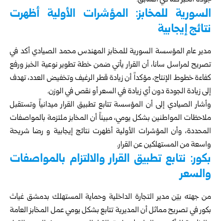
جودة الخبز كما في السابق.
السورية للمخابز: المؤشرات الأولية أظهرت
نتائج إيجابية
مدير عام المؤسسة السورية للمخابز المهندس محمد الصيادي أكد في
تصريح لمراسل سانا، أن القرار يأتي ضمن خطة تطوير نوعية الخبز ورفع
كفاءة خطوط الإنتاج، مؤكداً أن زيادة قطر الرغيف وتخفيض العدد، تهدف
إلى زيادة الجودة دون أي زيادة في السعر أو نقص في الوزن.
وأشار الصيادي إلى أن المؤسسة تتابع تطبيق القرار ميدانياً وتستقبل
ملاحظات المواطنين بشكل يومي، مبيناً أن المخابز ملتزمة بالمواصفات
المحددة، وأن المؤشرات الأولية أظهرت نتائج إيجابية و رضا شريحة
واسعة من المستهلكين عن القرار.
بكور: نتابع تطبيق القرار والالتزام بالمواصفات
والسعر
من جهته بيّن مدير التجارة الداخلية وحماية المستهلك بدمشق غياث
بكور في تصريح مماثل أن المديرية تتابع بشكل يومي عمل المخابز العامة