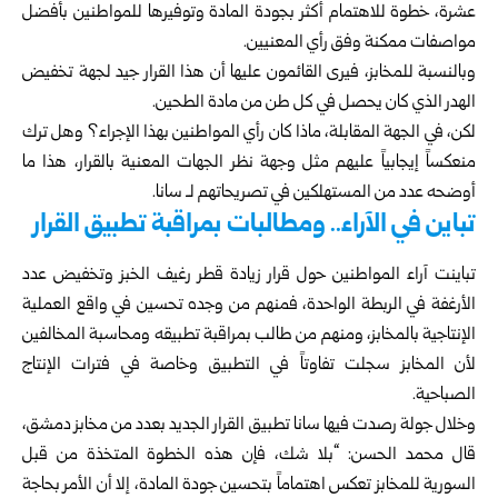
عشرة، خطوة للاهتمام أكثر بجودة المادة وتوفيرها للمواطنين بأفضل
مواصفات ممكنة وفق رأي المعنيين.
وبالنسبة للمخابز، فيرى القائمون عليها أن هذا القرار جيد لجهة تخفيض
الهدر الذي كان يحصل في كل طن من مادة الطحين.
لكن، في الجهة المقابلة، ماذا كان رأي المواطنين بهذا الإجراء؟ وهل ترك
منعكساً إيجابياً عليهم مثل وجهة نظر الجهات المعنية بالقرار، هذا ما
أوضحه عدد من المستهلكين في تصريحاتهم لـ سانا.
تباين في الآراء.. ومطالبات بمراقبة تطبيق القرار
تباينت آراء المواطنين حول قرار زيادة قطر رغيف الخبز وتخفيض عدد
الأرغفة في الربطة الواحدة، فمنهم من وجده تحسين في واقع العملية
الإنتاجية بالمخابز، ومنهم من طالب بمراقبة تطبيقه ومحاسبة المخالفين
لأن المخابز سجلت تفاوتاً في التطبيق وخاصة في فترات الإنتاج
الصباحية.
وخلال جولة رصدت فيها سانا تطبيق القرار الجديد بعدد من مخابز
دمشق
،
قال محمد الحسن: “بلا شك، فإن هذه الخطوة المتخذة من قبل
السورية للمخابز تعكس اهتماماً بتحسين جودة المادة، إلا أن الأمر بحاجة