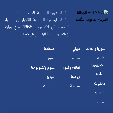
الوكالة العربية السورية للأنباء – سانا
الوكالة الوطنية الرسمية للأخبار في سوريا،
تأسست في 24 يونيو 1965. تتبع وزارة
الإعلام، ومركزها الرئيسي في دمشق.
سوريا والعالم
دولي
صحافة
رئاسة
تعليم
صور
الجمهورية
ثقافة وفنون
علوم وتكنولوجيا
سياسة
رياضة
فيديو
محليات
سياحة
منوعات
اقتصاد
صحة