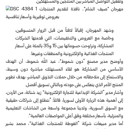
وتفعيل التواصل المباشر بين المنتجين والمستهلكين.
وشهد المهرجان، إقبالاً لافتاً من قبل الزوار المتسوقين،
وخاصة مع العروض والتخفيضات، التي قدمتها الشركات
المشاركة، وتراوحت حسوماتها بين 15 و35 بالمئة على أسعار
المنتجات الغذائية والإلكترونية والمنظفات وغيرها.
وأوضح مدير مصنع “دون شموط”، عبد الله شموط، أن الهدف
الأساسي من المشاركة هو لقاء المستهلك مباشرة دون وسيط،
والاستماع إلى ملاحظاته من خلال حملات التذوق المباشر، بهدف تطوير
المنتج الأمر الذي ينعكس على جودته وبالتالي تسويق أفضل.
وأشار مدير “الشركة الإبداعية للتجارة الإلكترونية” زيد شناتة، من الأردن،
إلى أهمية هذه الزيارة الأولى لسوريا، قائلاً: “نتطلع إلى شراكات حقيقية
مع السوق السورية، ولدينا مجموعة واسعة من الشاشات التعليمية
والمنزلية، بأسعار مختلفة وفق أعلى المواصفات العالمية”.
أما مدير مبيعات شركة “الغوطة للمنتجات الغذائية”، محمد بشير