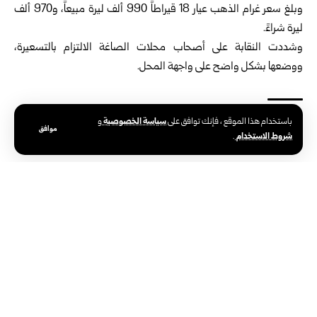
وبلغ سعر غرام الذهب عيار 18 قيراطاً 990 ألف ليرة مبيعاً، و970 ألف
ليرة شراءً.
وشددت النقابة على أصحاب محلات الصاغة الالتزام بالتسعيرة،
ووضعها بشكل واضح على واجهة المحل.
سياسة الخصوصية
باستخدام هذا الموقع ، فإنك توافق على
و
موافق
الوسوم:
أسعار الذهب في سوريا
سوريا
نقابة الصاغة
شروط الاستخدام
.
الوكالة العربية السورية للأنباء – سانا
الوكالة الوطنية الرسمية للأخبار في سوريا،