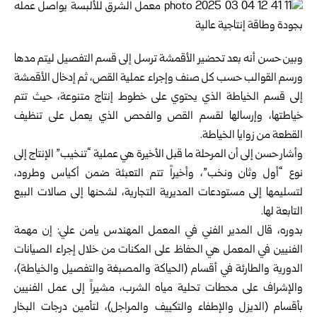
وبين حسن أنه بعد تحضير الأقمشة ترسل إلى قسم التفصيل ليتم مدها
‏ورسم القوالب حسب كل صنف وإجراء عملية القص، ثم إدخال الأقمشة
إلى ‏قسم الخياطة الذي يحتوي على خطوط إنتاج متنوعة، حيث تتم
خياطتها، وإرسالها ‏لقسم القص والفحص الذي يعمل على تنظيف
القطعة من زوايا الخياطة.‏
وأشار حسن إلى أن المرحلة ما قبل الأخيرة هي عملية “تنخيب” الإنتاج إلى
نوع “أول وثان ونخب”، ‏وأخيراً تتم التعبئة ضمن أكياس وطرود،
لتسليمها إلى مستودعات المديرية ‏التجارية، لشحنها إلى صالات البيع
التابعة لها.‏
بدوره، قال المدير الفني في المعمل المهندس يامن علي: إن مهمة
الفنيين ‏في المعمل هي الحفاظ على المكنات من خلال إجراء الصيانات
الدورية ‏والطارئة في أقسام (الحياكة والمصبغة والتفصيل والخياطة)،
والإشراف ‏على محطات تحلية مياه الشرب، مشيراً إلى عمل الفنيين
بأقسام (الديزل ‏والإطفاء والتكييف والمراجل)، لتأمين درجات البخار