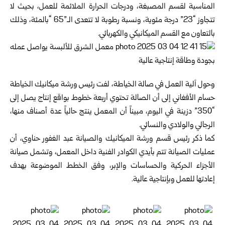
المناسبة لقسم ‏المصبغة، ودرجات الحرارة الملائمة للعمل، بحيث لا
تتجاوز “23” درجة ‏مئوية، ونسبة رطوبة لا تتعدى الـ”65 “بالمئة، وذلك
بالتعاون مع القسم ‏الميكانيكي والكهربائي.‏
وحول آلية العمل في صالة الخياطة، لفت رئيس ورشة ميكانيك الخياطة
‏حسام الأفغاني إلى أن الصالة تحتوي أربعة خطوط بواقع إنتاج يصل إلى
“350” دزينة في اليوم، مبيناً أن المعمل ينتج حالياً عدة أصناف منها،
‏الرجالي والولادي والنسائي.
كما ذكر رئيس قسم ورشة الميكانيك والصيانة عبد الغفور حناوي، أن
‏عمليات الصيانة تتم بأيدي الكوادر الفنية داخل المعمل، وتشمل صيانة
‏الأجزاء الحركية والحساسات والإبر، وفق الخطط الموضوعة بهدف
‏إعادتها للعمل وبإنتاجية عالية.‏