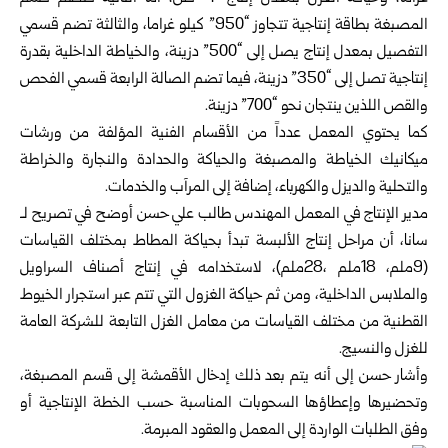
المصبغة بطاقة إنتاجية تتجاوز “950” كيلو غراما، والثالثة تضم قسمي
التفصيل بمعدل إنتاج ‏يصل إلى “500” دزينة، والخياطة الداخلية بقدرة
إنتاجية تصل إلى “350” ‏دزينة، فيما تضم الصالة الرابعة قسمي الفحص
والقص اللذين ينتجان نحو “700” دزينة.‏
كما يحتوي المعمل عدداً من الأقسام الفنية المؤلفة من ورشات
ميكانيك الخياطة ‏والمصبغة والحياكة والحدادة والنجارة والخراطة
والتحلية والديزل ‏والكهرباء، إضافة إلى المرآب والخدمات.‏
مدير الإنتاج في المعمل المهندس طالب علي حسن أوضح في تصريح ‏لـ
سانا، أن مراحل إنتاج الألبسة تبدأ بحياكة المطاط بمختلف القياسات
‏(9ملم، 18ملم ،28ملم)، لاستخدامه في إنتاج أصناف السراويل
والملابس ‏الداخلية، ومن ثم حياكة الغزول التي تتم عبر استجرار الخيوط
القطنية من ‏مختلف القياسات من معامل الغزل التابعة للشركة العامة
للغزل والنسيج.‏
وأشار حسن إلى أنه يتم بعد ذلك إدخال الأقمشة إلى قسم المصبغة،
‏وتحضيرها وإعطاؤها السحوبات المناسبة حسب الخطة الإنتاجية أو
وفق ‏الطلبات الواردة إلى المعمل والعقود المبرمة.‏