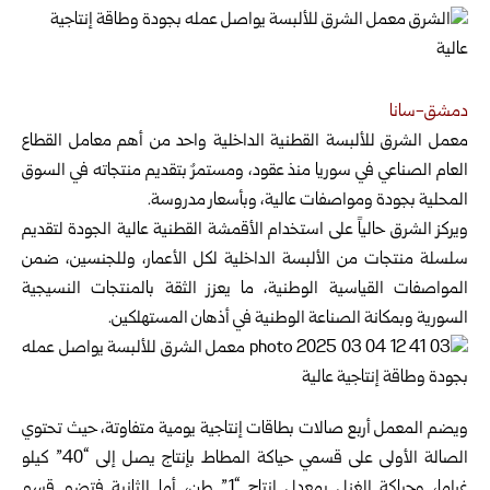
دمشق-سانا
معمل الشرق للألبسة القطنية الداخلية واحد من أهم معامل القطاع
العام الصناعي في ‏سوريا منذ
عقود، ومستمرٌ بتقديم ‏منتجاته في السوق
المحلية بجودة ومواصفات عالية، وبأسعار مدروسة.‏
ويركز الشرق حالياً على استخدام الأقمشة القطنية عالية الجودة لتقديم
‏سلسلة منتجات من الألبسة الداخلية لكل الأعمار، وللجنسين، ضمن
‏المواصفات القياسية الوطنية، ما يعزز الثقة بالمنتجات النسيجية
السورية ‏وبمكانة الصناعة الوطنية في أذهان المستهلكين.‏
ويضم المعمل أربع صالات بطاقات إنتاجية يومية متفاوتة، حيث تحتوي
‏الصالة الأولى على قسمي حياكة المطاط بإنتاج يصل إلى “40” كيلو
غراما، ‏وحياكة الغزل بمعدل إنتاج “1” طن، أما الثانية فتضم قسم