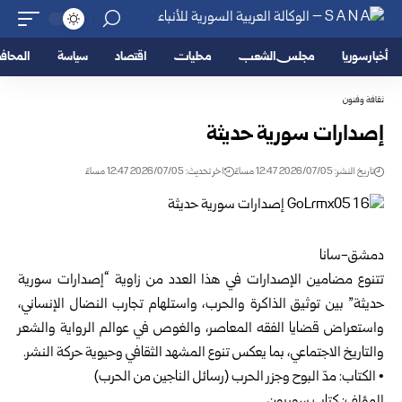
أخبار سوريا
مجلس الشعب
محليات
اقتصاد
سياسة
المحا
ثقافة وفنون
إصدارات سورية حديثة
تاريخ النشر: 2026/07/05 12:47 مساءً
اخر تحديث: 2026/07/05 12:47 مساءً
دمشق-سانا
تتنوع مضامين الإصدارات في هذا العدد من زاوية “إصدارات سورية
حديثة” بين توثيق الذاكرة والحرب، واستلهام تجارب النضال الإنساني،
واستعراض قضايا الفقه المعاصر، والغوص في عوالم الرواية والشعر
والتاريخ الاجتماعي، بما يعكس تنوع المشهد الثقافي وحيوية حركة النشر.
• الكتاب: مدّ البوح وجزر الحرب (رسائل الناجين من الحرب)