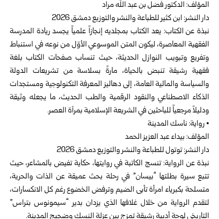
المؤلف: الدكتور فضل بن عبد الله مراد
دار النشر: ابن كثير للطباعة والنشر والتوزيع دمشق 2026
نبذة عن الكتاب: يعد الكتاب بمجلديه إنجازاً علمياً يجسد ريادة المدرسة
الفقهية المعاصرة، ليكون المتن الموسوعي الأوّل من نوعه في استنباط
وتفريع وتبويب النوازل الحديثة، حيث تنساب صفحات الكتاب بلغة
فقهية رشيقة تنبض بالحياة، مارةً بسلاسة من تشريعات الدولة
والسياسة والمالية العامة، إلى دهاليز المعرفة التكنولوجية ومستجدات
الذكاء الاصطناعي والنقود الرقمية والطب الحديث، ما يجعله وثيقة
ودليلاً مرجعياً للباحثين في الشريعة الإسلامية بمرآة العصر.
• رواية: ناسك المدينة
المؤلف: بيداء عبد العزيز الحمد
دار النشر: توتول للطباعة والنشر والتوزيع دمشق 2026
نبذة عن الرواية: تنسج الكاتبة في روايتها، حكاية تفيض بالمشاعر، حيث
تتبع سيرة بطلتها “بيسان” في رحلة بحث عميقة عن الذات والحرية،
متسلحة بكبرياء امرأة تأبى الضيم وترفض الخضوع رغم كل الانكسارات،
لتقدم الرواية من خلال غلافها الذي يزدان بدير “سيمونوس بتراس”
التاريخي لوحة أدبية رشيقة تمزج بين عزلة النسك وضجيج المدينة.