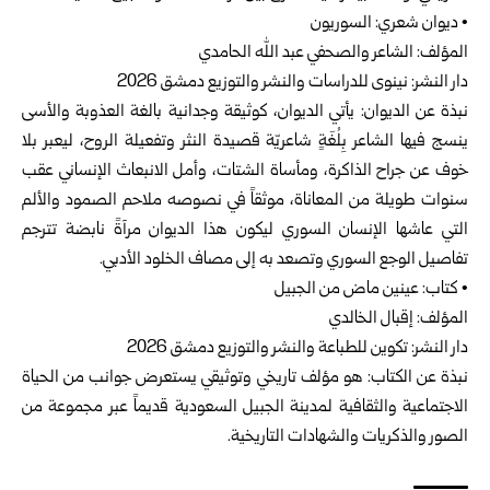
• ديوان شعري: السوريون
المؤلف: الشاعر والصحفي عبد الله الحامدي
دار النشر: نينوى للدراسات والنشر والتوزيع دمشق 2026
نبذة عن الديوان: يأتي الديوان، كوثيقة وجدانية بالغة العذوبة والأسى
ينسج فيها الشاعر بِلُغَةٍ شاعريّة قصيدة النثر وتفعيلة الروح، ليعبر بلا
خوف عن جراح الذاكرة، ومأساة الشتات، وأمل الانبعاث الإنساني عقب
سنوات طويلة من المعاناة، موثقاً في نصوصه ملاحم الصمود والألم
التي عاشها الإنسان السوري ليكون هذا الديوان مرآةً نابضة تترجم
تفاصيل الوجع السوري وتصعد به إلى مصاف الخلود الأدبي.
• كتاب: عينين ماض من الجبيل
المؤلف: إقبال الخالدي
دار النشر: تكوين للطباعة والنشر والتوزيع دمشق 2026
نبذة عن الكتاب: هو مؤلف تاريخي وتوثيقي يستعرض جوانب من الحياة
الاجتماعية والثقافية لمدينة الجبيل السعودية قديماً عبر مجموعة من
الصور والذكريات والشهادات التاريخية.