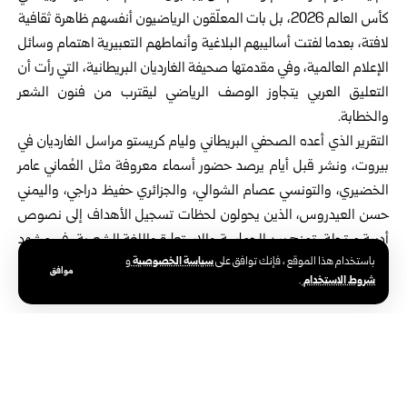
كأس العالم 2026، بل بات المعلّقون الرياضيون أنفسهم ظاهرة ثقافية
لافتة، بعدما لفتت أساليبهم البلاغية وأنماطهم التعبيرية اهتمام وسائل
الإعلام العالمية، وفي مقدمتها صحيفة الغارديان البريطانية، التي رأت أن
التعليق العربي يتجاوز الوصف الرياضي ليقترب من فنون الشعر
والخطابة.
التقرير الذي أعده الصحفي البريطاني وليام كريستو مراسل الغارديان في
بيروت، ونشر قبل أيام يرصد حضور أسماء معروفة مثل العُماني عامر
الخضيري، والتونسي عصام الشوالي، والجزائري حفيظ دراجي، واليمني
حسن العيدروس، الذين يحولون لحظات تسجيل الأهداف إلى نصوص
أدبية مرتجلة، تمزج بين الحماسة والاستعارة واللغة الشعرية، في مشهد
سياسة الخصوصية
باستخدام هذا الموقع ، فإنك توافق على
و
يختلف عن الأسلوب الوصفي السائد في كثير من وسائل الإعلام الغربية.
موافق
شروط الاستخدام
.
صوت المعلّق ينافس سحر الأهداف
يشير التقرير إلى أن اتساع مشاركة المنتخبات العربية والشرق أوسطية
في مونديال 2026، أسهم في ازدياد متابعة الجمهور العربي، غير أن
أصوات المعلقين أصبحت، بالنسبة لكثير من المشاهدين، جزءاً من متعة
البطولة نفسها، إذ تنتشر مقاطع التعليق على نطاق واسع عبر منصات