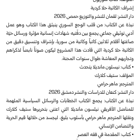
المؤلف: كتاب سوريون
إشراف: الكاتبة حلا كردية
دار النشر: لقمان للنشر والتوزيع حمص 2026
نبذة عن الكتاب: من قلب الوجع السوري ينبثق هذا الكتاب وهو عمل
أدبي توثيقي جماعي يجمع بين دفّتيه شهادات إنسانية مؤثرة ورسائل حيّة
صاغتها أقلام ثلاثين كاتباً وكاتبة من سوريا، بإشراف وتنسيق دقيق من
الكاتبة حلا كردية التي قادت هذا المشروع ليكون صوتاً نابضاً لذكراهم
وتجاربهم المعاشة طوال سنوات المحنة.
• كتاب: نيسلون مانديلا يتحدث
المؤلف: ستيف كلارك
المترجم: ماهر حرامي
دار النشر: كنعان للدراسات والنشر دمشق 2026
نبذة عن الكتاب: يجمع الكتاب الخطابات والرسائل السياسية الملهمة
للمناضل الأفريقي نيلسون مانديلا التي اعتنى بتحريرها ستيف كلارك
ونقلها المترجم ماهر حرامي بأسلوب بليغ، ليجسد من خلالها قيم الحرية
والتضامن الإنساني.
• كتاب: المقدمة في فقه العصر