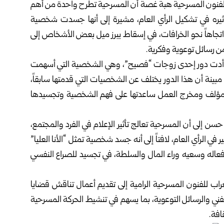
‏للفنون المسرحية هبة غصة أن المسرحية تطرح واحدة من أهم
ثيره ‏في تشكيل الرأي العام، مشيرة إلى أنها جسدت شخصية
ع ‏واتجاهاً نحو الخرافات، في إسقاط يبرز ميل بعض الأشخاص ‏إلى
 رسائل توعوية وفكرية‎.‎
 ‏أدت دور إحدى زوجات “فصيح”، وهي الشخصية التي أسهمت
بينة أن هذا الدور يختلف عن الشخصيات التي قدمتها سابقاً،
ت مؤلف ‏ومخرج العمل ساعدتها على فهم الشخصية وتجسيدها
ن إلى أن المسرحية تعالج تأثير الإعلام في الفرد والمجتمع،
 الرأي العام، لافتاً إلى أنه جسد شخصية تمثل “الأنا العليا”
فعاله ‏وسعيه وراء المال والسلطة، في تجسيد للصراع النفسي
راب للفنون المسرحية الرامية إلى تقديم أعمال تناقش قضايا
ني ‏والرسائل التوعوية، بما يسهم في تنشيط الحركة المسرحية
‎.‎