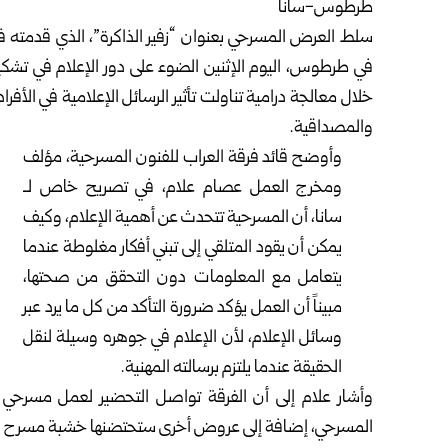
طرطوس-سانا
سلط العرض المسرحي بعنوان “زفير الذاكرة”، الذي قدمته فرق
في ‏
طرطوس
، اليوم الإثنين الضوء على دور الإعلام في تشك
خلال ‏معالجة درامية تناولت تأثير الرسائل الإعلامية في الأفراد
‏والمصداقية‎.‎
وأوضح قائد فرقة العراب للفنون المسرحية، مؤلف
ومخرج ‏العمل عصام علام، في تصريح خاص لـ
سانا، أن المسرحية ‏تتحدث عن أهمية الإعلام، وكيف
يمكن أن يقود المتلقي إلى تبني ‏أفكار مغلوطة عندما
يتعامل مع المعلومات دون التحقق من ‏صحتها،
مبيناً أن العمل يؤكد ضرورة التأكد من كل ما ‏يرد عبر
وسائل الإعلام، لأن الإعلام في جوهره وسيلة لنقل
‏الحقيقة عندما يلتزم برسالته المهنية‎.‎
وأشار علام إلى أن الفرقة تواصل التحضير لعمل مسرحي
‏المسرحي، إضافة إلى عروض أخرى ستحتضنها خشبة مسرح ‏الق