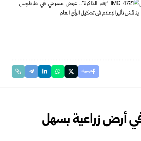
فيسبوك
 في أرض زراعية بسهل