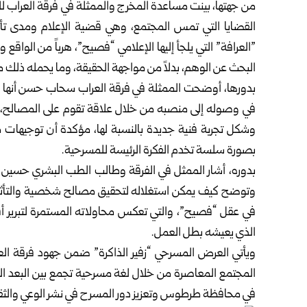
من جهتها، بينت مساعدة المخرج والممثلة في فرقة العراب 
‏القضايا التي تمس المجتمع، وهي قضية الإعلام ومدى تأ
‌‏”العرافة” التي يلجأ إليها الإعلامي “فصيح”، هرباً من الواق
البحث عن الوهم، بدلاً من مواجهة الحقيقة، وما يحمله ذلك ‏من
بدورها، أوضحت الممثلة في فرقة العراب سحاب حسن أنها
‏في وصوله إلى منصبه من خلال علاقة تقوم على المصالح، ‏م
‏وشكل تجربة فنية جديدة بالنسبة لها، مؤكدة أن توجيها
بصورة ‏سلسة تخدم الفكرة الرئيسة للمسرحية‎.‎
بدوره، أشار الممثل في الفرقة وطالب الطب البشري حسين ‏حس
‏وتوضح كيف يمكن استغلاله لتحقيق مصالح شخصية والتأثير ‏في
‏في عقل “فصيح”، والتي تعكس محاولاته المستمرة لتبرير أ
الذي ‏يعيشه بطل العمل‎.‎
ويأتي العرض المسرحي “زفير الذاكرة” ضمن جهود فرقة ‏الع
‏المجتمع المعاصرة من خلال لغة مسرحية تجمع بين البعد الف
في ‏محافظة طرطوس وتعزيز دور المسرح في نشر الوعي ‏والثقافة