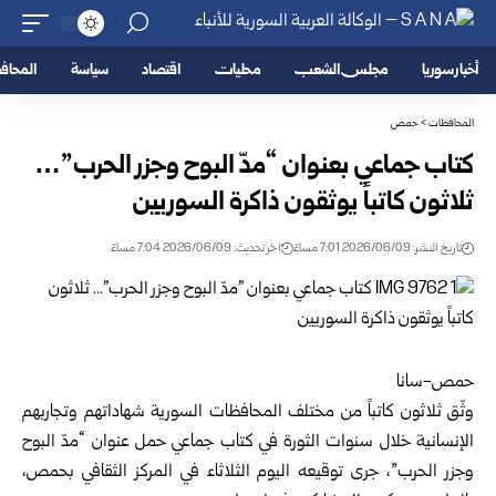
أخبار سوريا
مجلس الشعب
محليات
اقتصاد
سياسة
المحا
المحافظات
>
حمص
كتاب جماعي بعنوان “‌‎مدّ البوح وجزر الحرب”…
ثلاثون كاتباً يوثقون ذاكرة ‏السوريين
تاريخ النشر: 2026/06/09 7:01 مساءً
اخر تحديث: 2026/06/09 7:04 مساءً
حمص-سانا‏
وثّق ثلاثون كاتباً من مختلف المحافظات السورية شهاداتهم ‏وتجاربهم
الإنسانية خلال سنوات الثورة في كتاب جماعي حمل ‌‏عنوان “مدّ البوح
وجزر الحرب”، جرى توقيعه اليوم الثلاثاء ‏في المركز الثقافي بحمص،