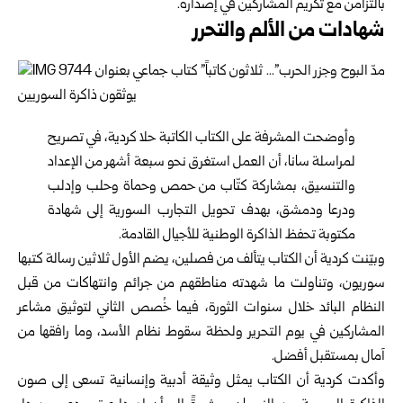
بالتزامن مع تكريم المشاركين في ‌‏إصداره‎.‎
شهادات من الألم والتحرر
وأوضحت المشرفة على الكتاب الكاتبة حلا كردية، في تصريح
‏لمراسلة سانا، أن العمل استغرق نحو سبعة أشهر من ‏الإعداد
‏والتنسيق، بمشاركة كتّاب من حمص وحماة وحلب وإدلب
‏ودرعا ودمشق، بهدف تحويل التجارب السورية إلى شهادة
‌‏مكتوبة تحفظ الذاكرة الوطنية للأجيال القادمة‎.‎
وبيّنت كردية أن الكتاب يتألف من فصلين، يضم الأول ثلاثين ‏رسالة كتبها
سوريون، وتناولت ما شهدته مناطقهم من جرائم ‌‏وانتهاكات من قبل
النظام البائد خلال سنوات الثورة، فيما ‏خُصص الثاني لتوثيق مشاعر
المشاركين في يوم التحرير ‏ولحظة ‏سقوط نظام الأسد، وما رافقها من
آمال بمستقبل أفضل‎.‎
وأكدت كردية أن الكتاب يمثل وثيقة أدبية وإنسانية تسعى إلى ‏صون