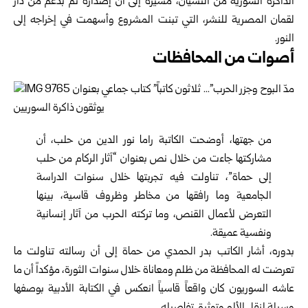
الذاكرة السورية من النسيان، مشيرةً إلى أن إصداره تم ‌‏بدعم من دار
لقمان المصرية للنشر، التي تبنت المشروع ‏وأسهمت في إخراجه إلى
النور‎.‎
أصوات من المحافظات
من جهتها، أوضحت الكاتبة راما نور الدين من حلب، أن
‏مشاركتها جاءت من خلال نص بعنوان “آثار الركام من حلب
‏إلى ‏حماة”، تناولت فيه تجربتها خلال سنوات الدراسة
الجامعية ‏وما رافقها من مخاطر وظروف قاسية، بينها
التعرض لأعمال ‌‏القنص، وما تركته الحرب من آثار إنسانية
ونفسية عميقة‎.‎
بدوره، أشار الكاتب بدر الحمدي من حماة إلى أن رسالته ‏تناولت ما
تعرضت له المحافظة من ظلم ومعاناة خلال سنوات ‌‏الثورة، مؤكداً أن ما
عاشه السوريون كان واقعاً قاسياً انعكس في ‏الكتابة الأدبية بوصفها