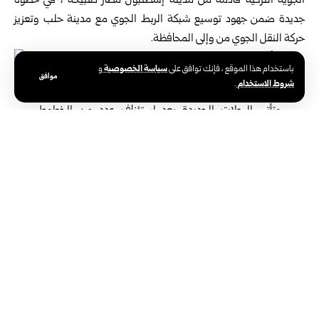
الجوية التركية قادمة من مدينة إسطنبول”مطار ‏صبيحة”، في خطوة
جديدة ضمن جهود توسيع شبكة الربط الجوي مع ‏مدينة حلب وتعزيز
حركة النقل الجوي من وإلى المحافظة‎.‎
سياسة الخصوصية
باستخدام هذا الموقع ، فإنك توافق على
و
موافق
شروط الاستخدام
.
وتأتي الرحلات الجديدة بعد استئناف عدد من الخطوط
الإقليمية ‏والدولية خلال الفترة الأخيرة، بما يسهم في تنشيط
حركة السفر ‏وتسهيل تنقل المسافرين، إضافة إلى دعم
النشاط الاقتصادي ‏والاستثماري في المدينة‎.‎
وأوضح مدير شركة سيرافيا في محافظة حلب أسامة تلجو لـ سانا، أن
‏انضمام شركة بيغاسوس إلى الشركات العاملة عبر مطار حلب ‏الدولي،
يمثل إضافة مهمة تفتح آفاقاً جديدة أمام أهالي المدينة للوصول ‏إلى
وجهات متعددة حول العالم، مشيراً إلى أن الرحلات الجديدة ‏ستتيح الربط
مع وجهات أوروبية أخرى عبر إسطنبول‎.‎
وأكد تلجو أن المطارات تشكل الواجهة الأولى والأخيرة لأي بلد، ‏ما يجعل
تطوير الخدمات الجوية وتوسيع شبكة الرحلات أمراً بالغ ‏الأهمية، لافتاً