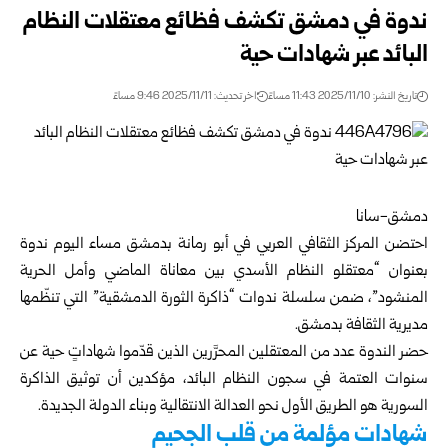
ندوة في دمشق تكشف فظائع معتقلات النظام
البائد عبر شهادات حية
تاريخ النشر: 2025/11/10 11:43 مساءً
اخر تحديث: 2025/11/11 9:46 مساءً
دمشق-سانا
احتضن المركز الثقافي العربي في أبو رمانة بدمشق مساء اليوم ندوة
بعنوان “معتقلو النظام الأسدي بين معاناة الماضي وأمل الحرية
المنشود”، ضمن سلسلة ندوات “ذاكرة الثورة الدمشقية” التي تنظّمها
مديرية الثقافة ب
دمشق
.
حضر الندوة عدد من المعتقلين المحرَّرين الذين قدّموا شهاداتٍ حية عن
سنوات العتمة في سجون النظام البائد، مؤكدين أن توثيق الذاكرة
السورية هو الطريق الأول نحو العدالة الانتقالية وبناء الدولة الجديدة.
شهادات مؤلمة من قلب الجحيم