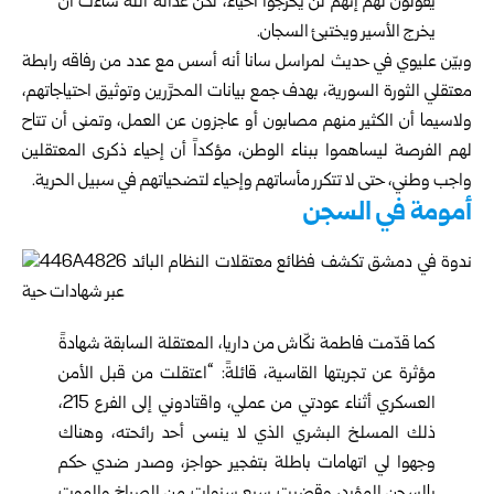
يقولون لهم إنهم لن يخرجوا أحياء، لكن عدالة الله شاءت أن
يخرج الأسير ويختبئ السجان.
وبيّن عليوي في حديث لمراسل سانا أنه أسس مع عدد من رفاقه رابطة
معتقلي الثورة السورية، بهدف جمع بيانات المحرَّرين وتوثيق احتياجاتهم،
ولاسيما أن الكثير منهم مصابون أو عاجزون عن العمل، وتمنى أن تتاح
لهم الفرصة ليساهموا ببناء الوطن، مؤكداً أن إحياء ذكرى المعتقلين
واجب وطني، حتى لا تتكرر مأساتهم وإحياء لتضحياتهم في سبيل الحرية.
أمومة في السجن
كما قدّمت فاطمة نكّاش من داريا، المعتقلة السابقة شهادةً
مؤثرة عن تجربتها القاسية، قائلةً: “اعتقلت من قبل الأمن
العسكري أثناء عودتي من عملي، واقتادوني إلى الفرع 215،
ذلك المسلخ البشري الذي لا ينسى أحد رائحته، وهناك
وجهوا لي اتهامات باطلة بتفجير حواجز، وصدر ضدي حكم