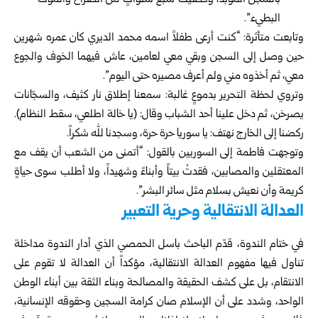
بالسجن المؤبد، وقضيت سبع سنواتٍ من الصراخ والموت
البطيء”.
وتابعت متأثرة: “كنت أرعى طفلاً اسمه محمد الديري كان عمره شهرين
حين وصل إلى السجن وبقي معي لعامين، عاش فيهما الخوف والجوع
معي، ثم أخذوه مني ولم أعرف مصيره حتى اليوم”.
وتروي لحظة التحرير بدموعٍ غالبة: سمعنا إطلاق نار كثيف، والسجّانات
يصرخن، ثم دخل علينا أحد الشباب وقال: (يا خالة اطلعي، سقط النظام).
ركضنا إلى الخارج نهتف: يا سوريا حرة حرة، وسجدنا لله شكراً.
وتوجهت فاطمة إلى السوريين بالقول: “أتمنى من الشعب أن يقف مع
المعتقلين والمصابين، فقدتُ بيتاً وأبناءً وشهيداً، ولا أطلب سوى حياةٍ
كريمة وأن نعيش بسلام مثل سائر البشر”.
العدالة الانتقالية وحرية التعبير
في ختام الندوة، قدّم الباحث باسل الحمصي الذي أدار الندوة مداخلة
تناول فيها مفهوم العدالة الانتقالية، مؤكداً أن العدالة لا تقوم على
الانتقام، بل على كشف الحقيقة والمصالحة وبناء الثقة بين أبناء الوطن
الواحد، وشدد على أن الإسلام صان كرامة السجين وحقوقه الإنسانية،