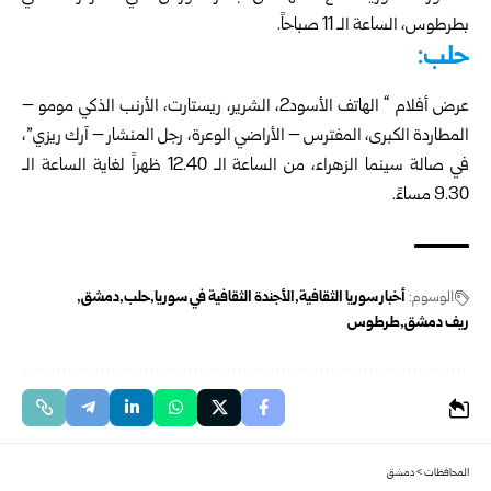
بطرطوس، الساعة الـ 11 صباحاً.
حلب:
عرض أفلام “ الهاتف الأسود2، الشرير، ريستارت، الأرنب الذكي مومو –
المطاردة الكبرى، المفترس – الأراضي الوعرة، رجل المنشار – آرك ريزي”،
في صالة سينما الزهراء، من الساعة الـ 12.40 ظهراً لغاية الساعة الـ
9.30 مساءً.
الوسوم:
أخبار سوريا الثقافية
الأجندة الثقافية في سوريا
حلب
دمشق
ريف دمشق
طرطوس
المحافظات
>
دمشق