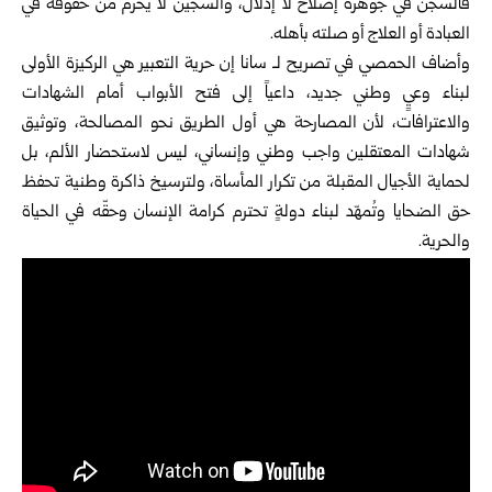
فالسجن في جوهره إصلاح لا إذلال، والسجين لا يُحرم من حقوقه في
العبادة أو العلاج أو صلته بأهله.
وأضاف الحمصي في تصريح لـ سانا إن حرية التعبير هي الركيزة الأولى
لبناء وعيٍ وطني جديد، داعياً إلى فتح الأبواب أمام الشهادات
والاعترافات، لأن المصارحة هي أول الطريق نحو المصالحة، وتوثيق
شهادات المعتقلين واجب وطني وإنساني، ليس لاستحضار الألم، بل
لحماية الأجيال المقبلة من تكرار المأساة، ولترسيخ ذاكرة وطنية تحفظ
حق الضحايا وتُمهّد لبناء دولةٍ تحترم كرامة الإنسان وحقّه في الحياة
والحرية.