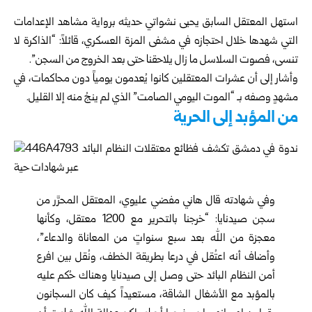
استهل المعتقل السابق يحيى نشواتي حديثه برواية مشاهد الإعدامات
التي شهدها خلال احتجازه في مشفى المزة العسكري، قائلاً: “الذاكرة لا
تنسى، فصوت السلاسل ما زال يلاحقنا حتى بعد الخروج من السجن”.
وأشار إلى أن عشرات المعتقلين كانوا يُعدمون يومياً دون محاكمات، في
مشهدٍ وصفه بـ “الموت اليومي الصامت” الذي لم ينجُ منه إلا القليل.
من المؤبد إلى الحرية
وفي شهادته قال هاني مفضي عليوي، المعتقل المحرَّر من
سجن صيدنايا: “خرجنا بالتحرير مع 1200 معتقل، وكأنها
معجزة من الله بعد سبع سنواتٍ من المعاناة والدعاء”،
وأضاف أنه اعتُقل في درعا بطريقة الخطف، ونُقل بين افرع
أمن النظام البائد حتى وصل إلى صيدنايا وهناك حُكم عليه
بالمؤبد مع الأشغال الشاقة، مستعيداً كيف كان السجانون