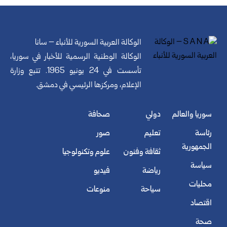
الوكالة العربية السورية للأنباء – سانا
الوكالة الوطنية الرسمية للأخبار في سوريا،
تأسست في 24 يونيو 1965. تتبع وزارة
الإعلام، ومركزها الرئيسي في دمشق.
سوريا والعالم
دولي
صحافة
رئاسة
تعليم
صور
الجمهورية
ثقافة وفنون
علوم وتكنولوجيا
سياسة
رياضة
فيديو
محليات
سياحة
منوعات
اقتصاد
صحة