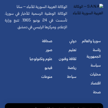
الوكالة العربية السورية للأنباء – سانا
الوكالة الوطنية الرسمية للأخبار في سوريا،
تأسست في 24 يونيو 1965. تتبع وزارة
الإعلام، ومركزها الرئيسي في دمشق.
سوريا والعالم
دولي
صحافة
رئاسة
تعليم
صور
الجمهورية
ثقافة وفنون
علوم وتكنولوجيا
سياسة
رياضة
فيديو
محليات
سياحة
منوعات
اقتصاد
صحة