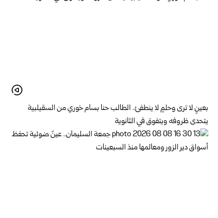
بعينٍ لا ترى وحلمٍ لا ينطفئ.. الطالب حنا بسام خوري من السقيلبية
يتحدى ظروفه ويتفوق في الثانوية