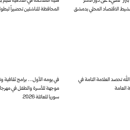
بازار” تضيء على دور الأسر
فنية الملاكمة في اللاذقية تقيم 
نشيط الاقتصاد المحلي بدمشق
المحافظة للناشئين تحضيراً لبطول
لله تحصد العلامة التامة في
في يومه الأول… برامج ثقافية وت
ة العامة
موجهة للأسرة والطفل في مهرج
سوريا للعائلة 2026