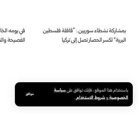
بمشاركة نشطاء سوريين.. “قافلة فلسطين
في يومه الخ
البرية” لكسر الحصار تصل إلى تركيا
الفصيحة والنب
باستخدام هذا الموقع ، فإنك توافق على
سياسة
موافق
الخصوصية
و
شروط الاستخدام
.
محافظة حلب تطلق المرحلة الثانية لإنارة
وزارة الصحة:
أحياء الأشرفية والشيخ مقصود بالطاقة
نموذجي وفق 
الشمسية