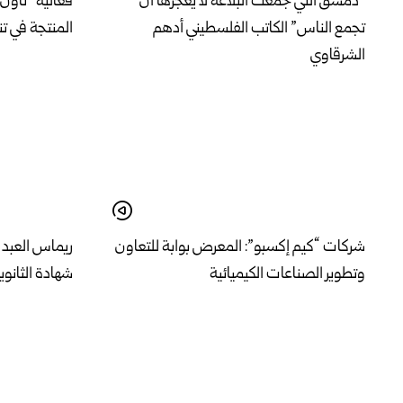
“دمشق التي جمعت البلاغة لا يعجزها أن
فعالية “تاون 
تجمع الناس” الكاتب الفلسطيني أدهم
المنتجة في ت
الشرقاوي
شركات “كيم إكسبو”: المعرض بوابة للتعاون
ريماس العبد ا
وتطوير الصناعات الكيميائية
شهادة الثانوي