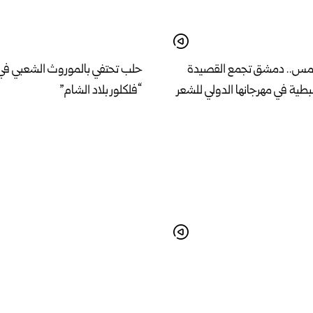
امس.. دمشق تجمع القصيدة
حلب تحتفي بالموروث الشعبي في
طية في مهرجانها الدولي للشعر
“فلكلور بلاد الشام”
 خطة لإنشاء مشفى مركزي
وزير الإدارة المحلية والبيئة يبحث 
مواصفات عالمية في اللاذقية
الخدمات وأولويات المرحلة المقب