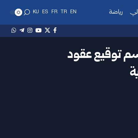
لي
رياضة
KU
ES
FR
TR
EN
سم توقيع عقود
ة