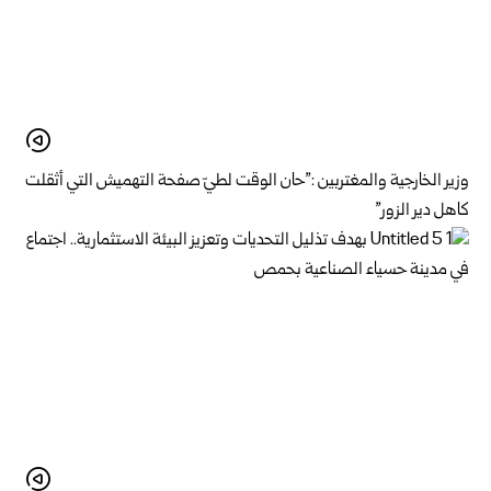
وزير الخارجية والمغتربين :”حان الوقت لطيّ صفحة التهميش التي أثقلت
كاهل دير الزور”