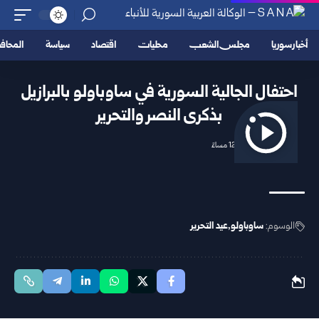
أخبار سوريا
مجلس الشعب
محليات
اقتصاد
سياسة
المحا
احتفال الجالية السورية في ساوباولو بالبرازيل
بذكرى النصر والتحرير
2025/12/08 12:05 مساءً
الوسوم:
ساوباولو
عيد التحرير