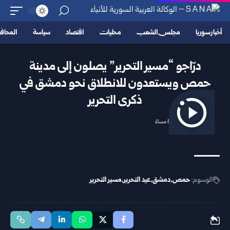
أخبار سوريا
مجلس الشعب
محليات
اقتصاد
سياسة
المحا
درّاجو “مسير التحرير” يصلون إلى مدينة
حمص ويستعدون للانطلاق نحو دمشق في
ذكرى التحرير
2025/12/07 8:35 مساءً
الوسوم:
حمص
دمشق
عيد التحرير
مسير التحرير