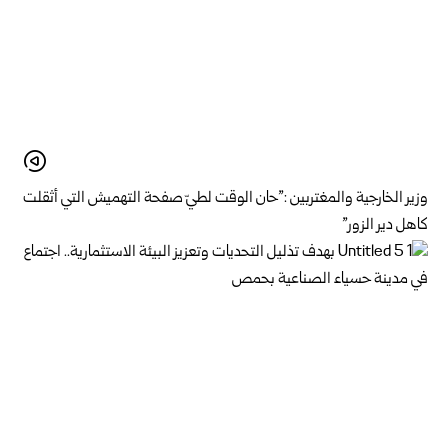
وزير الخارجية والمغتربين :”حان الوقت لطيّ صفحة التهميش التي أثقلت
كاهل دير الزور”