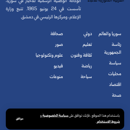
الوكالة الوطنية الرسمية للأخبار في سوريا،
تأسست في 24 يونيو 1965. تتبع وزارة
الإعلام، ومركزها الرئيسي في دمشق.
سوريا والعالم
دولي
صحافة
رئاسة
تعليم
صور
الجمهورية
ثقافة وفنون
علوم وتكنولوجيا
سياسة
رياضة
فيديو
محليات
سياحة
منوعات
اقتصاد
صحة
سياسة الخصوصية
باستخدام هذا الموقع ، فإنك توافق على
و
موافق
شروط الاستخدام
.
© الوكالة العربية السورية للأنباء. كافة الحقوق محفوظة.