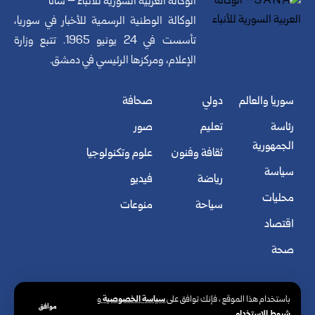
الوكالة العربية السورية للأنباء – سانا
الوكالة الوطنية الرسمية للأخبار في سوريا،
تأسست في 24 يونيو 1965. تتبع وزارة
الإعلام، ومركزها الرئيسي في دمشق.
سوريا والعالم
دولي
صحافة
رئاسة
تعليم
صور
الجمهورية
ثقافة وفنون
علوم وتكنولوجيا
سياسة
رياضة
فيديو
محليات
سياحة
منوعات
اقتصاد
صحة
سياسة الخصوصية
باستخدام هذا الموقع ، فإنك توافق على
و
موافق
شروط الاستخدام
.