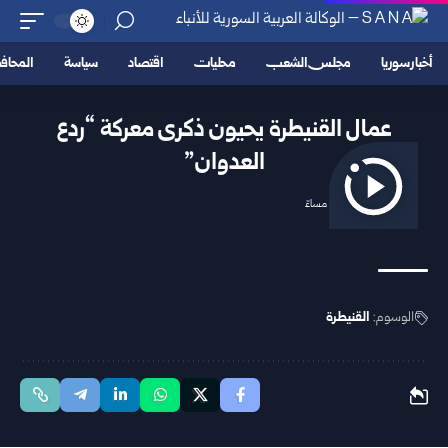
أخبار سوريا
مجلس الشعب
محليات
اقتصاد
سياسة
المحا
عمال القنيطرة يحيون ذكرى معركة “ردع
العدوان”
2025/11/27 9:59 مساءً
الوسوم:
القنيطرة