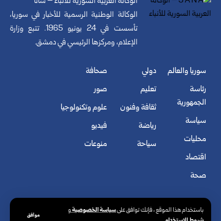
الوكالة العربية السورية للأنباء – سانا
الوكالة الوطنية الرسمية للأخبار في سوريا،
تأسست في 24 يونيو 1965. تتبع وزارة
الإعلام، ومركزها الرئيسي في دمشق.
سوريا والعالم
دولي
صحافة
رئاسة
تعليم
صور
الجمهورية
ثقافة وفنون
علوم وتكنولوجيا
سياسة
رياضة
فيديو
محليات
سياحة
منوعات
اقتصاد
صحة
سياسة الخصوصية
باستخدام هذا الموقع ، فإنك توافق على
و
موافق
شروط الاستخدام
.