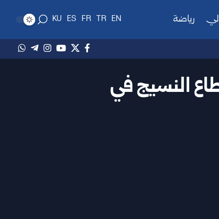
لي
رياضة
KU
ES
FR
TR
EN
اع النسيج في