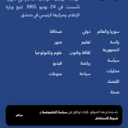
تأسست في 24 يونيو 1965. تتبع وزارة
الإعلام، ومركزها الرئيسي في دمشق.
سوريا والعالم
دولي
صحافة
رئاسة
تعليم
صور
الجمهورية
ثقافة وفنون
علوم وتكنولوجيا
سياسة
رياضة
فيديو
محليات
سياحة
منوعات
اقتصاد
صحة
سياسة الخصوصية
باستخدام هذا الموقع ، فإنك توافق على
و
موافق
شروط الاستخدام
.
© الوكالة العربية السورية للأنباء. كافة الحقوق محفوظة.