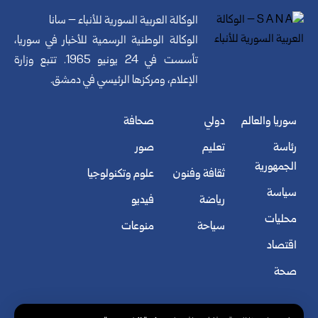
الوكالة العربية السورية للأنباء – سانا
الوكالة الوطنية الرسمية للأخبار في سوريا،
تأسست في 24 يونيو 1965. تتبع وزارة
الإعلام، ومركزها الرئيسي في دمشق.
سوريا والعالم
دولي
صحافة
رئاسة
تعليم
صور
الجمهورية
ثقافة وفنون
علوم وتكنولوجيا
سياسة
رياضة
فيديو
محليات
سياحة
منوعات
اقتصاد
صحة