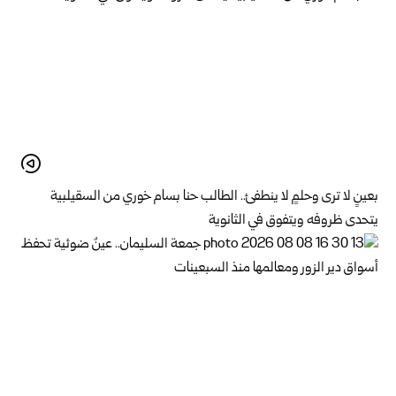
بعينٍ لا ترى وحلمٍ لا ينطفئ.. الطالب حنا بسام خوري من السقيلبية
يتحدى ظروفه ويتفوق في الثانوية