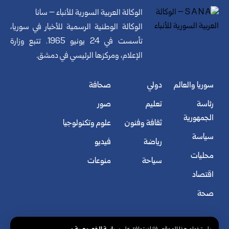
الوكالة العربية السورية للأنباء – سانا
الوكالة الوطنية الرسمية للأخبار في سوريا،
تأسست في 24 يونيو 1965. تتبع وزارة
الإعلام، ومركزها الرئيسي في دمشق.
سوريا والعالم
دولي
صحافة
رئاسة
تعليم
صور
الجمهورية
ثقافة وفنون
علوم وتكنولوجيا
سياسة
رياضة
فيديو
محليات
سياحة
منوعات
اقتصاد
صحة