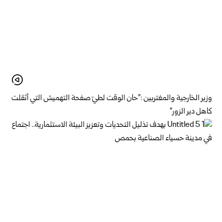
وزير الخارجية والمغتربين :”حان الوقت لطيّ صفحة التهميش التي أثقلت
كاهل دير الزور”