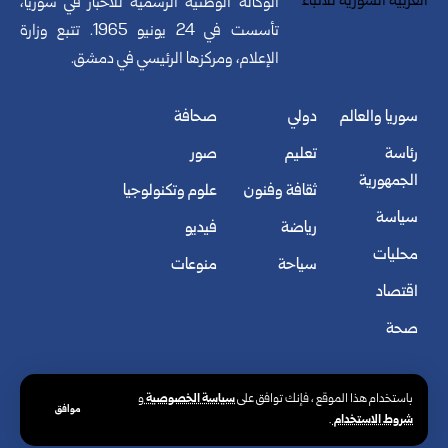
الوكالة الوطنية الرسمية للأخبار في سوريا،
تأسست في 24 يونيو 1965. تتبع وزارة
الإعلام، ومركزها الرئيسي في دمشق.
سوريا والعالم
دولي
صحافة
رئاسة
تعليم
صور
الجمهورية
ثقافة وفنون
علوم وتكنولوجيا
سياسة
رياضة
فيديو
محليات
سياحة
منوعات
اقتصاد
صحة
سياسة الخصوصية
باستخدام هذا الموقع ، فإنك توافق على
و
موافق
شروط الاستخدام
.
© الوكالة العربية السورية للأنباء. كافة الحقوق محفوظة.