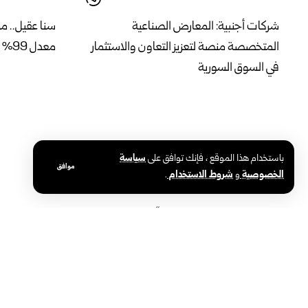
شركات أجنبية: المعارض الصناعية
سنا عقيل.. من
المتخصصة منصة لتعزيز التعاون والاستثمار
معدل 99% في الثانوية العامة
في السوق السورية
باستخدام هذا الموقع ، فإنك توافق على
سياسة
موافق
الخصوصية
و
شروط الاستخدام
.
رئيس هيئة الطيران المدني : “إعادة افتتاح
محافظ دير الز
المطار تمثل مرحلة جديدة في مسيرة إعادة
مهماً في دعم
بناء سوريا”