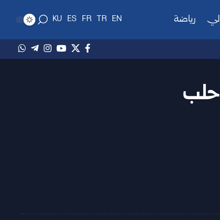
لي
رياضة
KU
ES
FR
TR
EN
 حلب